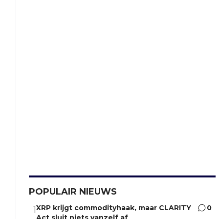
POPULAIR NIEUWS
XRP krijgt commodityhaak, maar CLARITY
0
1
Act sluit niets vanzelf af