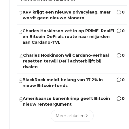
XRP krijgt een nieuwe privacylaag, maar
0
2
wordt geen nieuwe Monero
Charles Hoskinson zet in op PRIME, RealFi
0
3
en Bitcoin DeFi als route naar miljarden
aan Cardano-TVL
Charles Hoskinson wil Cardano-verhaal
0
4
resetten terwijl DeFi achterblijft bij
rivalen
BlackRock meldt belang van 17,2% in
0
5
nieuw Bitcoin-fonds
Amerikaanse banenkrimp geeft Bitcoin
0
6
nieuw renteargument
Meer artikelen