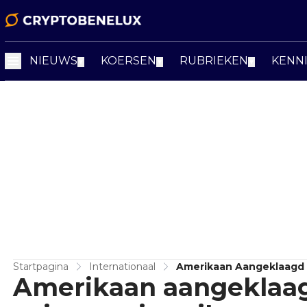
NIEUWS
KOERSEN
RUBRIEKEN
KENN
▼
▼
▼
Startpagina
Internationaal
Amerikaan Aangeklaagd In
Amerikaan aangeklaagd