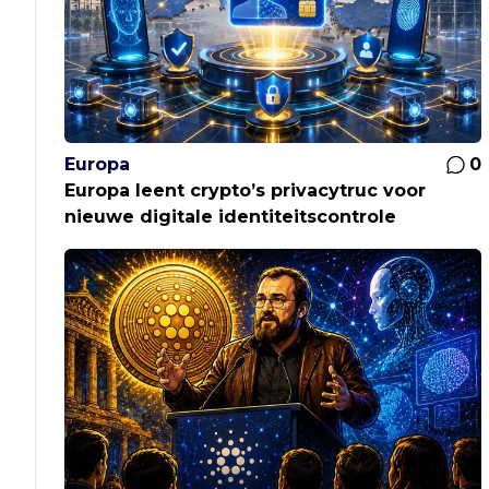
Europa
0
Europa leent crypto’s privacytruc voor
nieuwe digitale identiteitscontrole