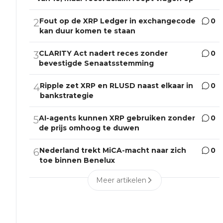
Fout op de XRP Ledger in exchangecode
0
2
kan duur komen te staan
CLARITY Act nadert reces zonder
0
3
bevestigde Senaatsstemming
Ripple zet XRP en RLUSD naast elkaar in
0
4
bankstrategie
AI-agents kunnen XRP gebruiken zonder
0
5
de prijs omhoog te duwen
Nederland trekt MiCA-macht naar zich
0
6
toe binnen Benelux
Meer artikelen