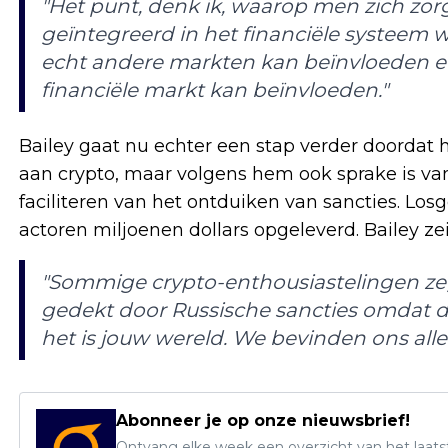
"Het punt, denk ik, waarop men zich zo
geïntegreerd in het financiële systeem w
echt andere markten kan beïnvloeden e
financiële markt kan beïnvloeden."
Bailey gaat nu echter een stap verder doordat hij 
aan crypto, maar volgens hem ook sprake is van 
faciliteren van het ontduiken van sancties. Lo
actoren miljoenen dollars opgeleverd. Bailey ze
"Sommige crypto-enthousiastelingen z
gedekt door Russische sancties omdat dat
het is jouw wereld. We bevinden ons alle
Abonneer je op onze nieuwsbrief!
Ontvang elke week een overzicht van het laats