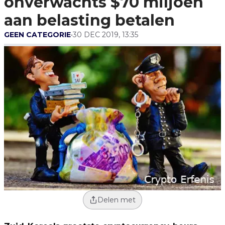
onverwachts $70 miljoen
aan belasting betalen
GEEN CATEGORIE
•
30 DEC 2019, 13:35
Delen met