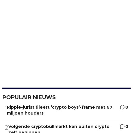
POPULAIR NIEUWS
Ripple-jurist fileert ‘crypto boys’-frame met 67
0
1
miljoen houders
Volgende cryptobullmarkt kan buiten crypto
0
2
zelf beginnen