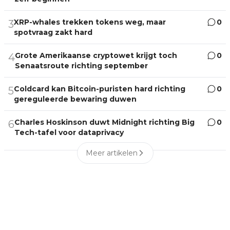
XRP-whales trekken tokens weg, maar
0
3
spotvraag zakt hard
Grote Amerikaanse cryptowet krijgt toch
0
4
Senaatsroute richting september
Coldcard kan Bitcoin-puristen hard richting
0
5
gereguleerde bewaring duwen
Charles Hoskinson duwt Midnight richting Big
0
6
Tech-tafel voor dataprivacy
Meer artikelen