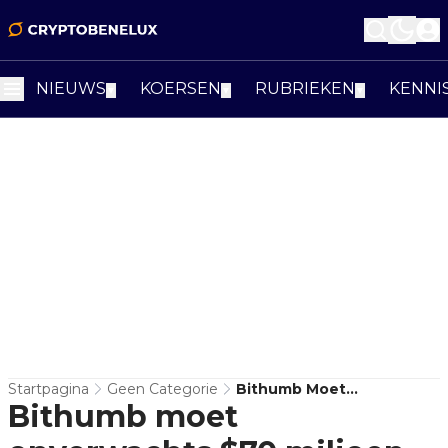
NIEUWS
KOERSEN
RUBRIEKEN
KENNI
▼
▼
▼
Startpagina
Geen Categorie
Bithumb Moet
Bithumb moet
Onverwachts $70 Miljoen
Aan Belasting Betalen