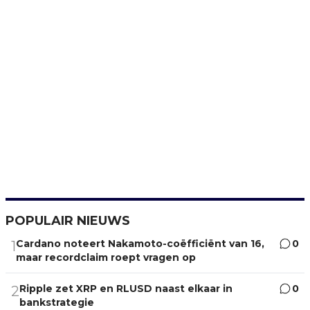
POPULAIR NIEUWS
Cardano noteert Nakamoto-coëfficiënt van 16,
0
1
maar recordclaim roept vragen op
Ripple zet XRP en RLUSD naast elkaar in
0
2
bankstrategie