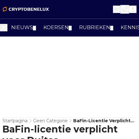
NIEUWS
KOERSEN
RUBRIEKEN
KENNI
▼
▼
▼
Startpagina
Geen Categorie
BaFin-Licentie Verplicht
BaFin-licentie verplicht
Voor Duitse
Cryptobedrijven