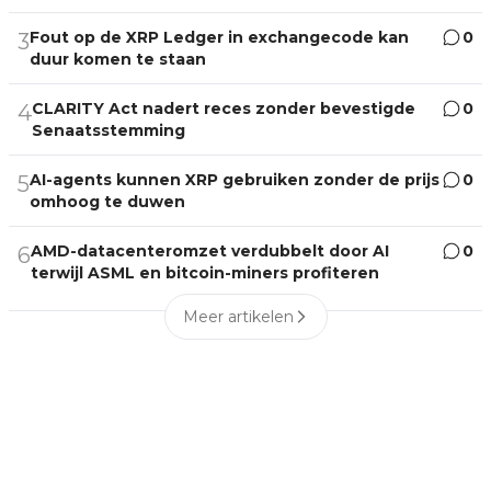
Fout op de XRP Ledger in exchangecode kan
0
3
duur komen te staan
CLARITY Act nadert reces zonder bevestigde
0
4
Senaatsstemming
AI-agents kunnen XRP gebruiken zonder de prijs
0
5
omhoog te duwen
AMD-datacenteromzet verdubbelt door AI
0
6
terwijl ASML en bitcoin-miners profiteren
Meer artikelen