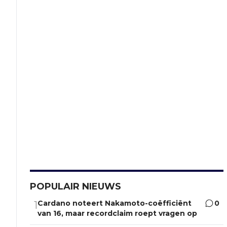
POPULAIR NIEUWS
Cardano noteert Nakamoto-coëfficiënt
0
1
van 16, maar recordclaim roept vragen op