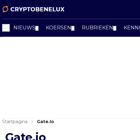
NIEUWS
KOERSEN
RUBRIEKEN
KENN
▼
▼
▼
Startpagina
Gate.io
Gate.io