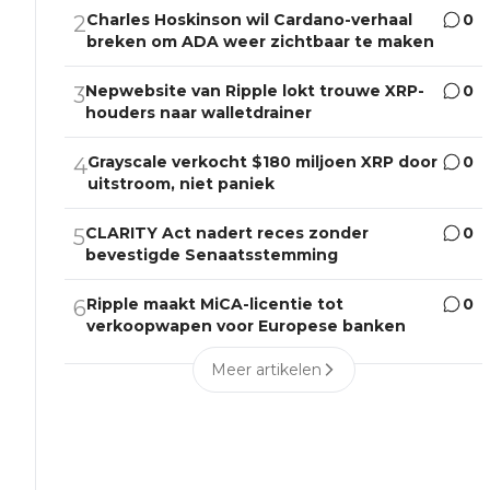
Charles Hoskinson wil Cardano-verhaal
0
2
breken om ADA weer zichtbaar te maken
Nepwebsite van Ripple lokt trouwe XRP-
0
3
houders naar walletdrainer
Grayscale verkocht $180 miljoen XRP door
0
4
uitstroom, niet paniek
CLARITY Act nadert reces zonder
0
5
bevestigde Senaatsstemming
Ripple maakt MiCA-licentie tot
0
6
verkoopwapen voor Europese banken
Meer artikelen