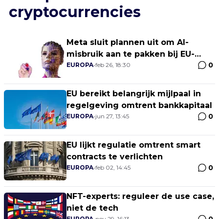
cryptocurrencies
Meta sluit plannen uit om AI-
misbruik aan te pakken bij EU-
0
verkiezingen
EUROPA
•
feb 26, 18:30
EU bereikt belangrijk mijlpaal in
regelgeving omtrent bankkapitaal
0
EUROPA
•
jun 27, 13:45
EU lijkt regulatie omtrent smart
contracts te verlichten
0
EUROPA
•
feb 02, 14:45
NFT-experts: reguleer de use case,
niet de tech
EUROPA
•
nov 29, 16:13