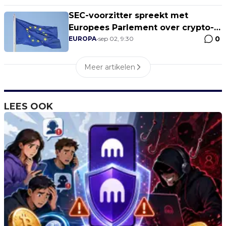
SEC-voorzitter spreekt met
Europees Parlement over crypto-
0
regulering
EUROPA
•
sep 02, 9:30
Meer artikelen
LEES OOK