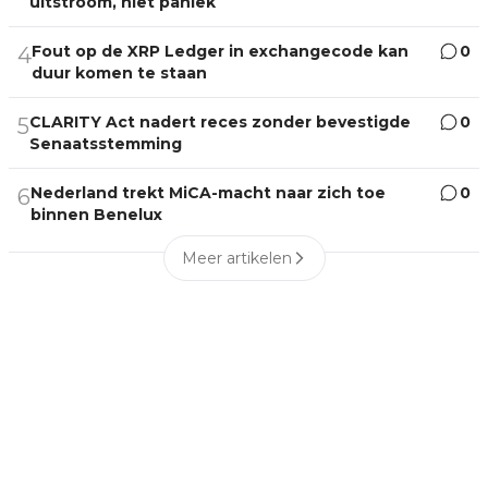
uitstroom, niet paniek
Fout op de XRP Ledger in exchangecode kan
0
4
duur komen te staan
CLARITY Act nadert reces zonder bevestigde
0
5
Senaatsstemming
Nederland trekt MiCA-macht naar zich toe
0
6
binnen Benelux
Meer artikelen