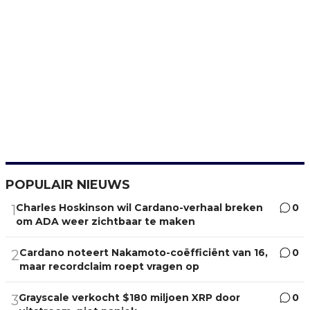
POPULAIR NIEUWS
Charles Hoskinson wil Cardano-verhaal breken
0
1
om ADA weer zichtbaar te maken
Cardano noteert Nakamoto-coëfficiënt van 16,
0
2
maar recordclaim roept vragen op
Grayscale verkocht $180 miljoen XRP door
0
3