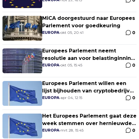
0
MiCA doorgestuurd naar Europees
Parlement voor goedkeuring
0
EUROPA
•
okt 05, 20:41
Europees Parlement neemt
resolutie aan voor belastinginning
0
via blockchain
EUROPA
•
okt 05, 15:45
Europees Parlement willen een
lijst bijhouden van cryptobedrijven
0
met hoog risico
EUROPA
•
apr 04, 12:15
Het Europees Parlement gaat deze
week stemmen over hernieuwde
0
anti-witwaswetgeving
EUROPA
•
mrt 28, 15:45