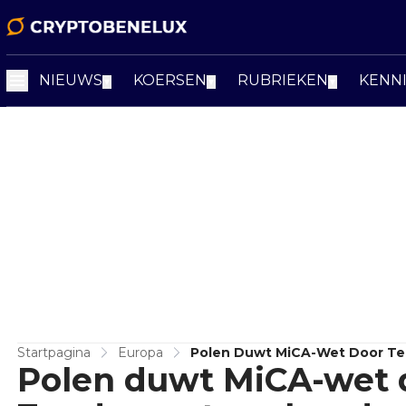
NIEUWS
KOERSEN
RUBRIEKEN
KENN
▼
▼
▼
Startpagina
Europa
Polen Duwt MiCA-Wet Door Ter
Polen duwt MiCA-wet d