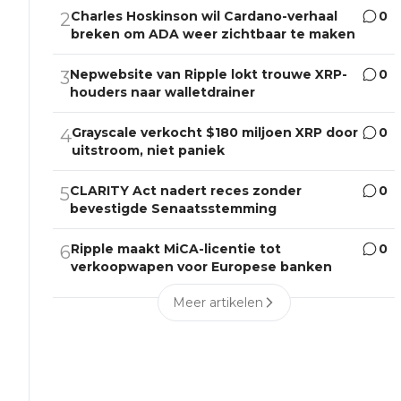
Charles Hoskinson wil Cardano-verhaal
0
2
breken om ADA weer zichtbaar te maken
Nepwebsite van Ripple lokt trouwe XRP-
0
3
houders naar walletdrainer
Grayscale verkocht $180 miljoen XRP door
0
4
uitstroom, niet paniek
CLARITY Act nadert reces zonder
0
5
bevestigde Senaatsstemming
Ripple maakt MiCA-licentie tot
0
6
verkoopwapen voor Europese banken
Meer artikelen