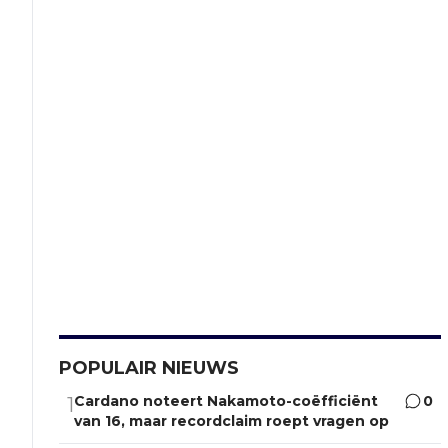
POPULAIR NIEUWS
Cardano noteert Nakamoto-coëfficiënt
0
1
van 16, maar recordclaim roept vragen op