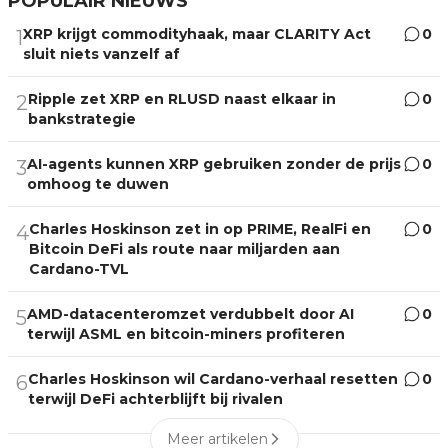
POPULAIR NIEUWS
XRP krijgt commodityhaak, maar CLARITY Act
0
1
sluit niets vanzelf af
Ripple zet XRP en RLUSD naast elkaar in
0
2
bankstrategie
AI-agents kunnen XRP gebruiken zonder de prijs
0
3
omhoog te duwen
Charles Hoskinson zet in op PRIME, RealFi en
0
4
Bitcoin DeFi als route naar miljarden aan
Cardano-TVL
AMD-datacenteromzet verdubbelt door AI
0
5
terwijl ASML en bitcoin-miners profiteren
Charles Hoskinson wil Cardano-verhaal resetten
0
6
terwijl DeFi achterblijft bij rivalen
Meer artikelen