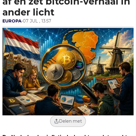
af en zet bitcoin-verhaal in
ander licht
EUROPA
•
07 JUL , 13:57
Delen met