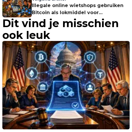
Illegale online wietshops gebruiken
Bitcoin als lokmiddel voor
Dit vind je misschien
schijnveiligheid
ook leuk