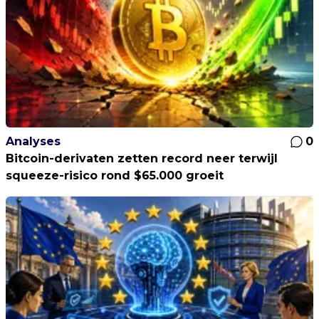
Analyses
0
Bitcoin-derivaten zetten record neer terwijl
squeeze-risico rond $65.000 groeit