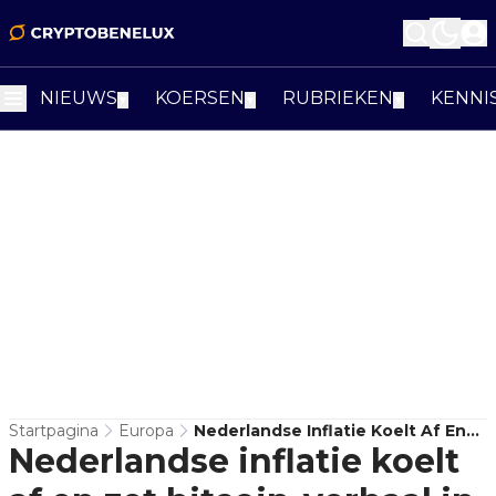
NIEUWS
KOERSEN
RUBRIEKEN
KENNI
▼
▼
▼
Startpagina
Europa
Nederlandse Inflatie Koelt Af En
Nederlandse inflatie koelt
Zet Bitcoin-Verhaal In Ander Licht