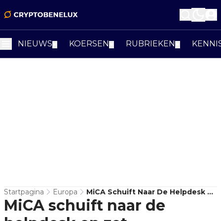
NIEUWS
KOERSEN
RUBRIEKEN
KENNI
▼
▼
▼
Startpagina
Europa
MiCA Schuift Naar De Helpdesk En
MiCA schuift naar de
Zet Cryptobedrijven Onder Druk