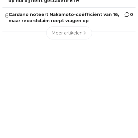
op nul bij helft gestakete ETH
Cardano noteert Nakamoto-coëfficiënt van 16,
0
6
maar recordclaim roept vragen op
Meer artikelen