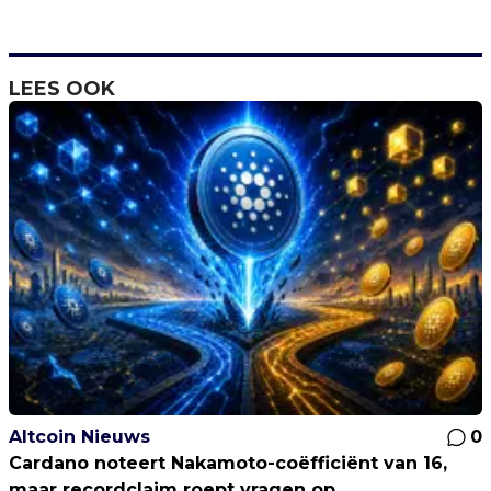
LEES OOK
Altcoin Nieuws
0
Cardano noteert Nakamoto-coëfficiënt van 16,
maar recordclaim roept vragen op