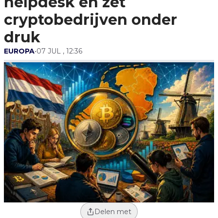
helpdesk en zet
cryptobedrijven onder
druk
EUROPA
•
07 JUL , 12:36
Delen met