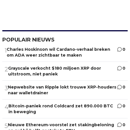
POPULAIR NIEUWS
Charles Hoskinson wil Cardano-verhaal breken
0
1
om ADA weer zichtbaar te maken
Grayscale verkocht $180 miljoen XRP door
0
2
uitstroom, niet paniek
Nepwebsite van Ripple lokt trouwe XRP-houders
0
3
naar walletdrainer
Bitcoin-paniek rond Coldcard zet 890.000 BTC
0
4
in beweging
Nieuwe Ethereum-voorstel zet stakingbeloning
0
5