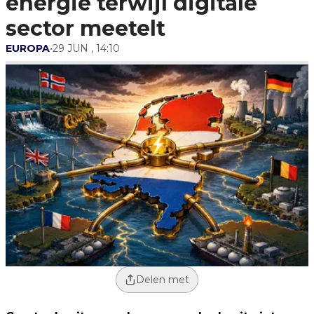
energie terwijl digitale
sector meetelt
EUROPA
•
29 JUN , 14:10
Delen met