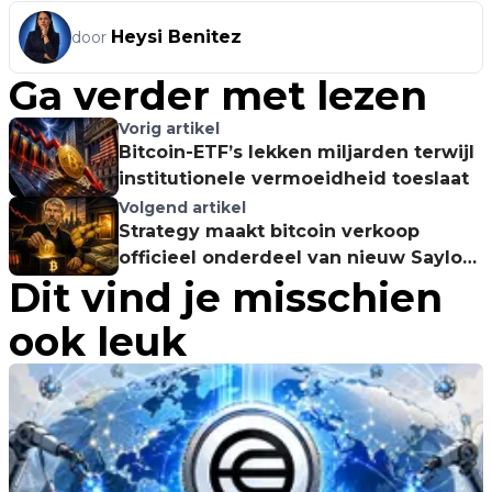
Heysi Benitez
door
Ga verder met lezen
Vorig artikel
Bitcoin-ETF’s lekken miljarden terwijl
institutionele vermoeidheid toeslaat
Volgend artikel
Strategy maakt bitcoin verkoop
officieel onderdeel van nieuw Saylor-
Dit vind je misschien
model
ook leuk