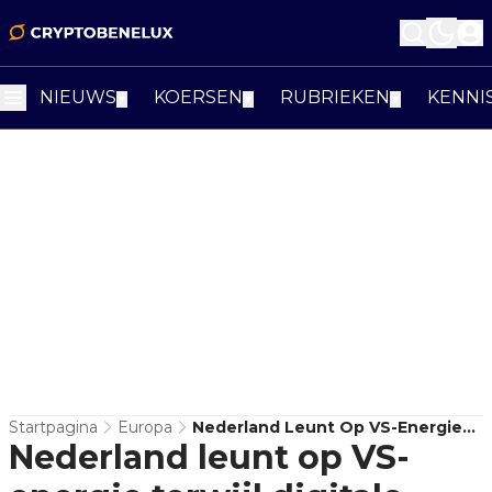
NIEUWS
KOERSEN
RUBRIEKEN
KENNI
▼
▼
▼
Startpagina
Europa
Nederland Leunt Op VS-Energie
Nederland leunt op VS-
Terwijl Digitale Sector Meetelt