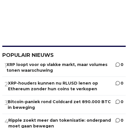
POPULAIR NIEUWS
XRP loopt voor op vlakke markt, maar volumes
0
1
tonen waarschuwing
XRP-houders kunnen nu RLUSD lenen op
0
2
Ethereum zonder hun coins te verkopen
Bitcoin-paniek rond Coldcard zet 890.000 BTC
0
3
in beweging
Ripple zoekt meer dan tokenisatie: onderpand
0
4
moet gaan bewegen