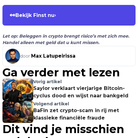
👀
Bekijk Finst nu
›
Let op: Beleggen in crypto brengt risico’s met zich mee.
Handel alleen met geld dat u kunt missen.
Max Latupeirissa
door
Ga verder met lezen
Vorig artikel
Saylor verklaart vierjarige Bitcoin-
cyclus dood en wijst naar bankgeld
Volgend artikel
BaFin zet crypto-scam in rij met
klassieke financiële fraude
Dit vind je misschien