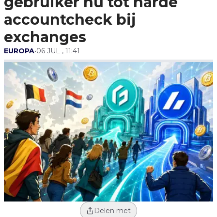
gebruiker nu tot harde
accountcheck bij
exchanges
EUROPA
•
06 JUL , 11:41
Delen met