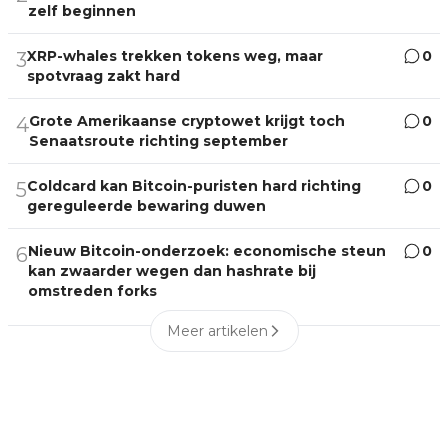
zelf beginnen
XRP-whales trekken tokens weg, maar
0
3
spotvraag zakt hard
Grote Amerikaanse cryptowet krijgt toch
0
4
Senaatsroute richting september
Coldcard kan Bitcoin-puristen hard richting
0
5
gereguleerde bewaring duwen
Nieuw Bitcoin-onderzoek: economische steun
0
6
kan zwaarder wegen dan hashrate bij
omstreden forks
Meer artikelen