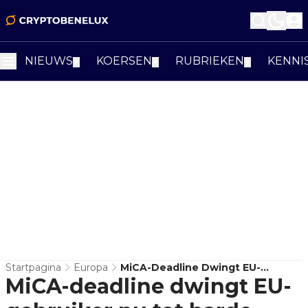
NIEUWS
KOERSEN
RUBRIEKEN
KENNI
▼
▼
▼
Startpagina
Europa
MiCA-Deadline Dwingt EU-
MiCA-deadline dwingt EU-
Gebruiker Nu Tot Harde
Accountcheck Bij Exchanges