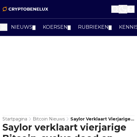
NIEUWS
KOERSEN
RUBRIEKEN
KENNI
▼
▼
▼
Startpagina
Bitcoin Nieuws
Saylor Verklaart Vierjarige
Saylor verklaart vierjarige
Bitcoin-Cyclus Dood En
Wijst Naar Bankgeld