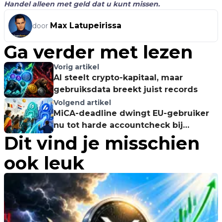
Handel alleen met geld dat u kunt missen.
Max Latupeirissa
door
Ga verder met lezen
Vorig artikel
AI steelt crypto-kapitaal, maar
gebruiksdata breekt juist records
Volgend artikel
MiCA-deadline dwingt EU-gebruiker
nu tot harde accountcheck bij
Dit vind je misschien
exchanges
ook leuk