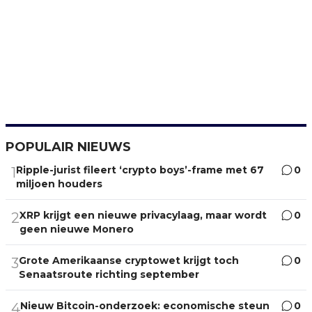
POPULAIR NIEUWS
Ripple-jurist fileert ‘crypto boys’-frame met 67
0
1
miljoen houders
XRP krijgt een nieuwe privacylaag, maar wordt
0
2
geen nieuwe Monero
Grote Amerikaanse cryptowet krijgt toch
0
3
Senaatsroute richting september
Nieuw Bitcoin-onderzoek: economische steun
0
4