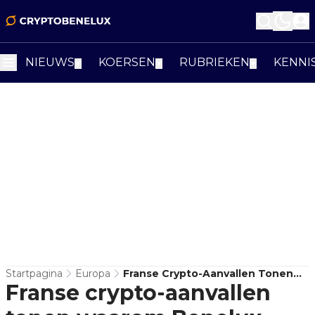
NIEUWS
KOERSEN
RUBRIEKEN
KENNI
▼
▼
▼
Startpagina
Europa
Franse Crypto-Aanvallen Tonen
Franse crypto-aanvallen
Waarom Benelux Moet Opletten