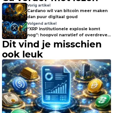
Vorig artikel
Cardano wil van bitcoin meer maken
dan puur digitaal goud
Volgend artikel
“XRP institutionele explosie komt
nog”: hoopvol narratief of overdreven
Dit vind je misschien
verwachting?
ook leuk