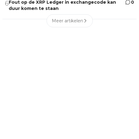
Fout op de XRP Ledger in exchangecode kan
0
6
duur komen te staan
Meer artikelen