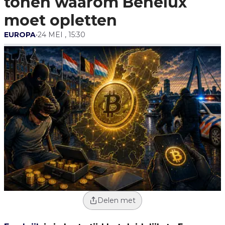
tonen waarom Benelux
moet opletten
EUROPA
•
24 MEI , 15:30
Delen met