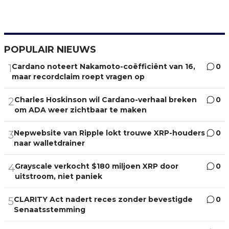
POPULAIR NIEUWS
Cardano noteert Nakamoto-coëfficiënt van 16,
0
1
maar recordclaim roept vragen op
Charles Hoskinson wil Cardano-verhaal breken
0
2
om ADA weer zichtbaar te maken
Nepwebsite van Ripple lokt trouwe XRP-houders
0
3
naar walletdrainer
Grayscale verkocht $180 miljoen XRP door
0
4
uitstroom, niet paniek
CLARITY Act nadert reces zonder bevestigde
0
5
Senaatsstemming