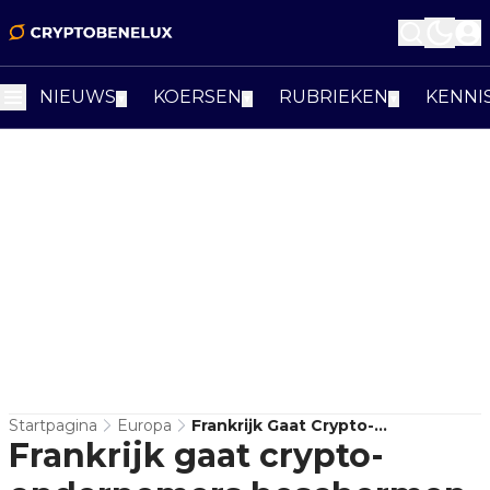
NIEUWS
KOERSEN
RUBRIEKEN
KENNI
▼
▼
▼
Startpagina
Europa
Frankrijk Gaat Crypto-
Frankrijk gaat crypto-
Ondernemers Beschermen Na
Golf Van Ontvoeringen