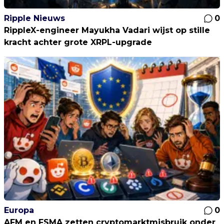
Ripple Nieuws
0
RippleX-engineer Mayukha Vadari wijst op stille
kracht achter grote XRPL-upgrade
Europa
0
AFM en FSMA zetten cryptomarktmisbruik onder