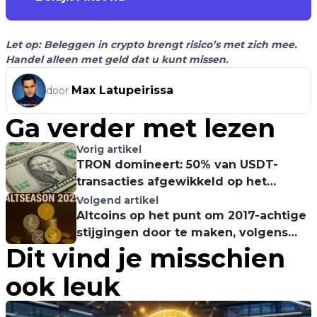
Let op: Beleggen in crypto brengt risico’s met zich mee.
Handel alleen met geld dat u kunt missen.
Max Latupeirissa
door
Ga verder met lezen
Vorig artikel
TRON domineert: 50% van USDT-
transacties afgewikkeld op het
netwerk!
Volgend artikel
Altcoins op het punt om 2017-achtige
stijgingen door te maken, volgens
Dit vind je misschien
analist
ook leuk