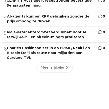
CLARITY Act nadert reces zonder bevestigde
0
3
Senaatsstemming
AI-agents kunnen XRP gebruiken zonder de
0
4
prijs omhoog te duwen
AMD-datacenteromzet verdubbelt door AI
0
5
terwijl ASML en bitcoin-miners profiteren
Charles Hoskinson zet in op PRIME, RealFi en
0
6
Bitcoin DeFi als route naar miljarden aan
Cardano-TVL
Meer artikelen