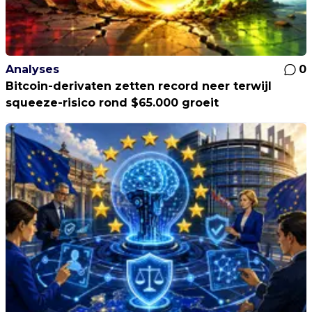
Analyses
0
Bitcoin-derivaten zetten record neer terwijl
squeeze-risico rond $65.000 groeit