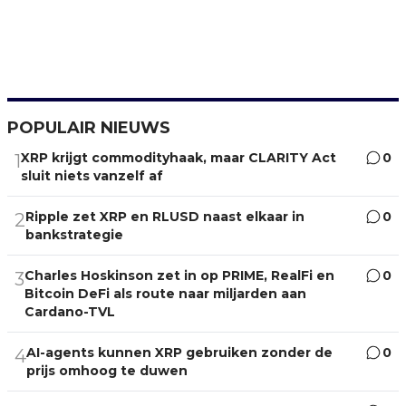
POPULAIR NIEUWS
XRP krijgt commodityhaak, maar CLARITY Act
0
1
sluit niets vanzelf af
Ripple zet XRP en RLUSD naast elkaar in
0
2
bankstrategie
Charles Hoskinson zet in op PRIME, RealFi en
0
3
Bitcoin DeFi als route naar miljarden aan
Cardano-TVL
AI-agents kunnen XRP gebruiken zonder de
0
4
prijs omhoog te duwen