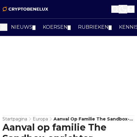
NIEUWS
KOERSEN
RUBRIEKEN
KENNI
▼
▼
▼
Startpagina
Europa
Aanval Op Familie The Sandbox-
Aanval op familie The
Oprichter Onderstreept Franse
Crypto-Crisis