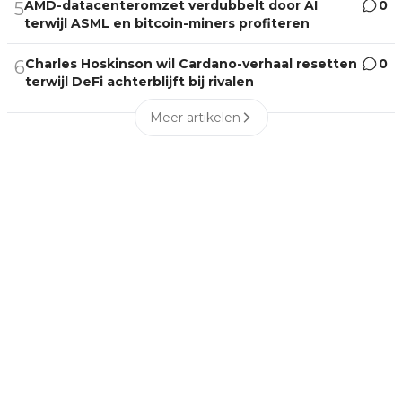
AMD-datacenteromzet verdubbelt door AI
0
5
terwijl ASML en bitcoin-miners profiteren
Charles Hoskinson wil Cardano-verhaal resetten
0
6
terwijl DeFi achterblijft bij rivalen
Meer artikelen