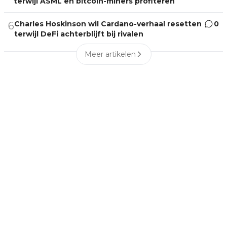
terwijl ASML en bitcoin-miners profiteren
Charles Hoskinson wil Cardano-verhaal resetten
0
6
terwijl DeFi achterblijft bij rivalen
Meer artikelen