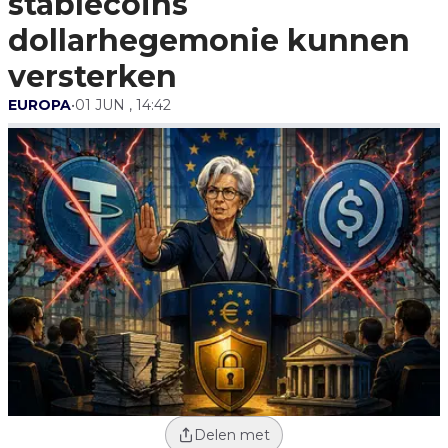
stablecoins
dollarhegemonie kunnen
versterken
EUROPA
•
01 JUN , 14:42
Delen met