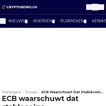
NIEUWS
KOERSEN
RUBRIEKEN
KENNI
▼
▼
▼
Startpagina
Europa
ECB Waarschuwt Dat Stablecoins
ECB waarschuwt dat
Dollarhegemonie Kunnen
Versterken