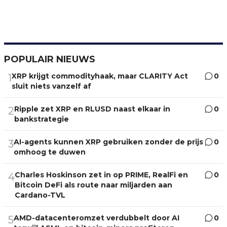
POPULAIR NIEUWS
XRP krijgt commodityhaak, maar CLARITY Act
0
1
sluit niets vanzelf af
Ripple zet XRP en RLUSD naast elkaar in
0
2
bankstrategie
AI-agents kunnen XRP gebruiken zonder de prijs
0
3
omhoog te duwen
Charles Hoskinson zet in op PRIME, RealFi en
0
4
Bitcoin DeFi als route naar miljarden aan
Cardano-TVL
AMD-datacenteromzet verdubbelt door AI
0
5