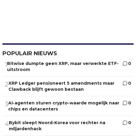
POPULAIR NIEUWS
Bitwise dumpte geen XRP, maar verwerkte ETF-
0
1
uitstroom
XRP Ledger pensioneert 5 amendments maar
0
2
Clawback blijft gewoon bestaan
AI-agenten sturen crypto-waarde mogelijk naar
0
3
chips en datacenters
Bybit sleept Noord-Korea voor rechter na
0
4
miljardenhack