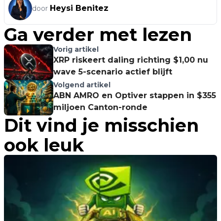
Heysi Benitez
door
Ga verder met lezen
Vorig artikel
XRP riskeert daling richting $1,00 nu
wave 5-scenario actief blijft
Volgend artikel
ABN AMRO en Optiver stappen in $355
miljoen Canton-ronde
Dit vind je misschien
ook leuk