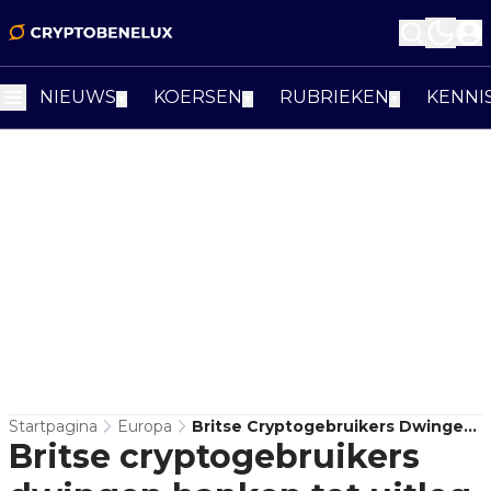
NIEUWS
KOERSEN
RUBRIEKEN
KENNI
▼
▼
▼
Startpagina
Europa
Britse Cryptogebruikers Dwingen
Britse cryptogebruikers
Banken Tot Uitleg Over Blokkades