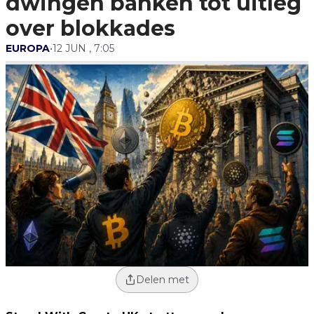
dwingen banken tot uitleg
over blokkades
EUROPA
•
12 JUN , 7:05
Delen met