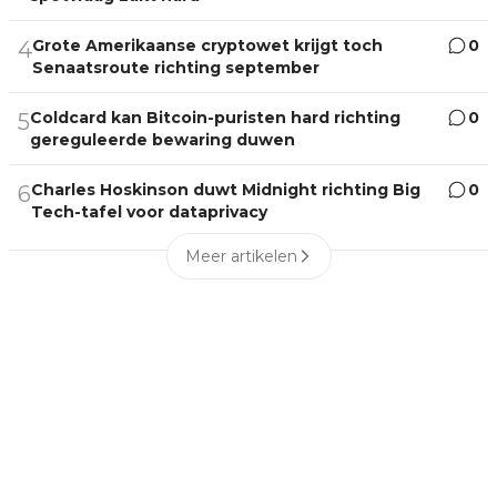
Grote Amerikaanse cryptowet krijgt toch
0
4
Senaatsroute richting september
Coldcard kan Bitcoin-puristen hard richting
0
5
gereguleerde bewaring duwen
Charles Hoskinson duwt Midnight richting Big
0
6
Tech-tafel voor dataprivacy
Meer artikelen