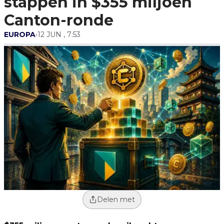
stappen in $355 miljoen
Canton-ronde
EUROPA
•
12 JUN , 7:53
Delen met