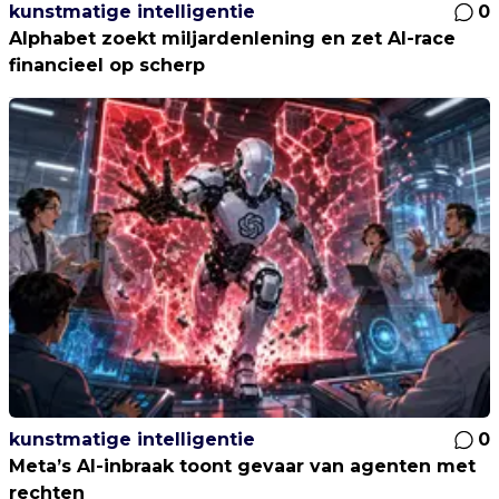
kunstmatige intelligentie
0
Alphabet zoekt miljardenlening en zet AI-race
financieel op scherp
kunstmatige intelligentie
0
Meta’s AI-inbraak toont gevaar van agenten met
rechten