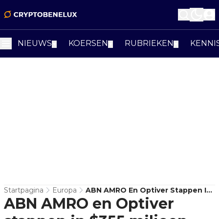
NIEUWS
KOERSEN
RUBRIEKEN
KENNI
▼
▼
▼
Startpagina
Europa
ABN AMRO En Optiver Stappen In
ABN AMRO en Optiver
$355 Miljoen Canton-Ronde