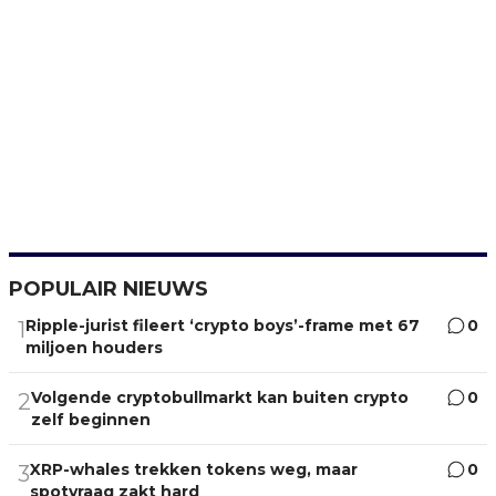
POPULAIR NIEUWS
Ripple-jurist fileert ‘crypto boys’-frame met 67
0
1
miljoen houders
Volgende cryptobullmarkt kan buiten crypto
0
2
zelf beginnen
XRP-whales trekken tokens weg, maar
0
3
spotvraag zakt hard