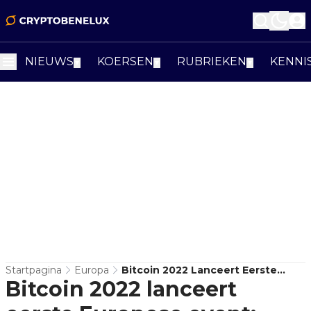
NIEUWS
KOERSEN
RUBRIEKEN
KENNI
▼
▼
▼
Startpagina
Europa
Bitcoin 2022 Lanceert Eerste
Bitcoin 2022 lanceert
Europese Event: Bitcoin
Amsterdam