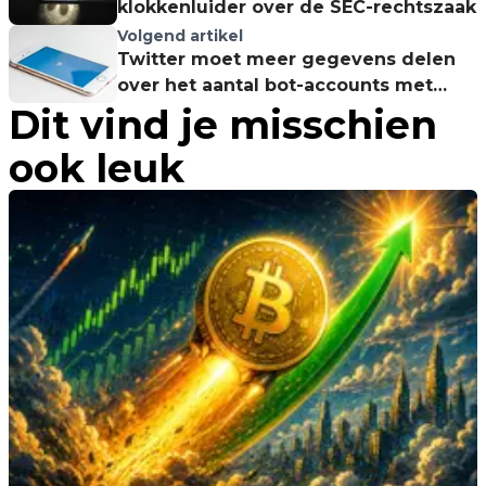
klokkenluider over de SEC-rechtszaak
Volgend artikel
Twitter moet meer gegevens delen
over het aantal bot-accounts met
Dit vind je misschien
Elon Musk
ook leuk