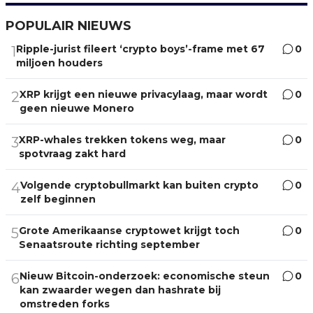
POPULAIR NIEUWS
Ripple-jurist fileert ‘crypto boys’-frame met 67
0
1
miljoen houders
XRP krijgt een nieuwe privacylaag, maar wordt
0
2
geen nieuwe Monero
XRP-whales trekken tokens weg, maar
0
3
spotvraag zakt hard
Volgende cryptobullmarkt kan buiten crypto
0
4
zelf beginnen
Grote Amerikaanse cryptowet krijgt toch
0
5
Senaatsroute richting september
Nieuw Bitcoin-onderzoek: economische steun
0
6
kan zwaarder wegen dan hashrate bij
omstreden forks