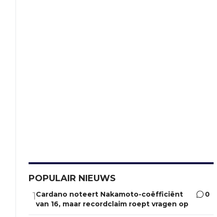
POPULAIR NIEUWS
Cardano noteert Nakamoto-coëfficiënt
0
1
van 16, maar recordclaim roept vragen op