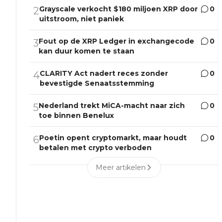
Grayscale verkocht $180 miljoen XRP door
0
2
uitstroom, niet paniek
Fout op de XRP Ledger in exchangecode
0
3
kan duur komen te staan
CLARITY Act nadert reces zonder
0
4
bevestigde Senaatsstemming
Nederland trekt MiCA-macht naar zich
0
5
toe binnen Benelux
Poetin opent cryptomarkt, maar houdt
0
6
betalen met crypto verboden
Meer artikelen