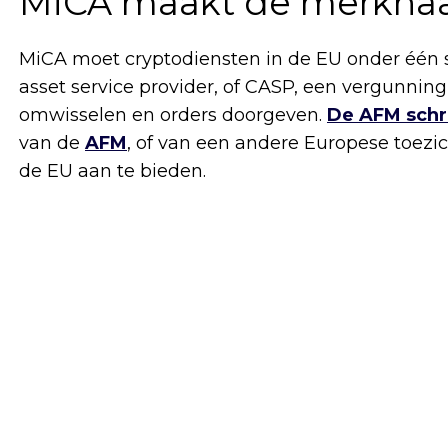
MiCA maakt de merknaa
MiCA moet cryptodiensten in de EU onder één se
asset service provider, of CASP, een vergunnin
omwisselen en orders doorgeven.
De AFM schri
van de
AFM
, of van een andere Europese toezi
de EU aan te bieden.