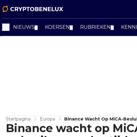
NIEUWS
KOERSEN
RUBRIEKEN
KENN
▼
▼
▼
Startpagina
Europa
Binance Wacht Op MiCA-Beslui
Binance wacht op MiCA