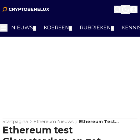
NIEUWS
KOERSEN
RUBRIEKEN
KENNI
▼
▼
▼
Startpagina
Ethereum Nieuws
Ethereum Test
Ethereum test
Glamsterdam En Zet
Basislaag Voor Grote