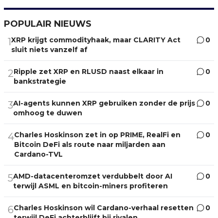
POPULAIR NIEUWS
XRP krijgt commodityhaak, maar CLARITY Act
0
1
sluit niets vanzelf af
Ripple zet XRP en RLUSD naast elkaar in
0
2
bankstrategie
AI-agents kunnen XRP gebruiken zonder de prijs
0
3
omhoog te duwen
Charles Hoskinson zet in op PRIME, RealFi en
0
4
Bitcoin DeFi als route naar miljarden aan
Cardano-TVL
AMD-datacenteromzet verdubbelt door AI
0
5
terwijl ASML en bitcoin-miners profiteren
Charles Hoskinson wil Cardano-verhaal resetten
0
6
terwijl DeFi achterblijft bij rivalen