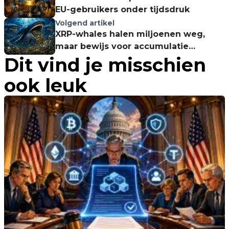
EU-gebruikers onder tijdsdruk
Volgend artikel
XRP-whales halen miljoenen weg,
maar bewijs voor accumulatie
Dit vind je misschien
ontbreekt nog
ook leuk