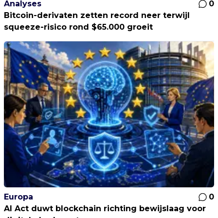
Analyses
0
Bitcoin-derivaten zetten record neer terwijl
squeeze-risico rond $65.000 groeit
Europa
0
AI Act duwt blockchain richting bewijslaag voor