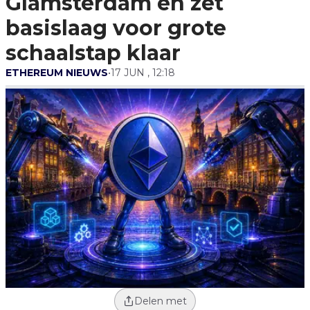
Glamsterdam en zet
Schaalstap Klaar
basislaag voor grote
schaalstap klaar
ETHEREUM NIEUWS
•
17 JUN , 12:18
Delen met