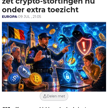
zet crypto-stortingen nu
onder extra toezicht
EUROPA
•
09 JUL , 21:05
Delen met