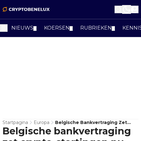
NIEUWS
KOERSEN
RUBRIEKEN
KENNI
▼
▼
▼
Startpagina
Europa
Belgische Bankvertraging Zet
Belgische bankvertraging
Crypto-Stortingen Nu Onder Extra
Toezicht