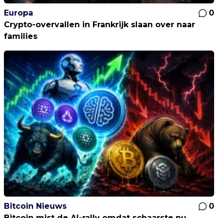
Europa
0
Crypto-overvallen in Frankrijk slaan over naar
families
Bitcoin Nieuws
0
Bitcoin mist de AI-rally omdat schaarste nu