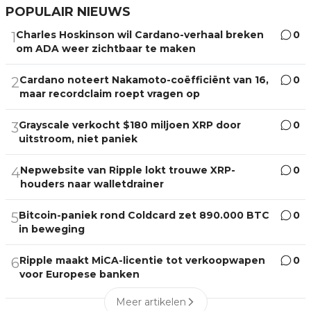
POPULAIR NIEUWS
Charles Hoskinson wil Cardano-verhaal breken
0
1
om ADA weer zichtbaar te maken
Cardano noteert Nakamoto-coëfficiënt van 16,
0
2
maar recordclaim roept vragen op
Grayscale verkocht $180 miljoen XRP door
0
3
uitstroom, niet paniek
Nepwebsite van Ripple lokt trouwe XRP-
0
4
houders naar walletdrainer
Bitcoin-paniek rond Coldcard zet 890.000 BTC
0
5
in beweging
Ripple maakt MiCA-licentie tot verkoopwapen
0
6
voor Europese banken
Meer artikelen