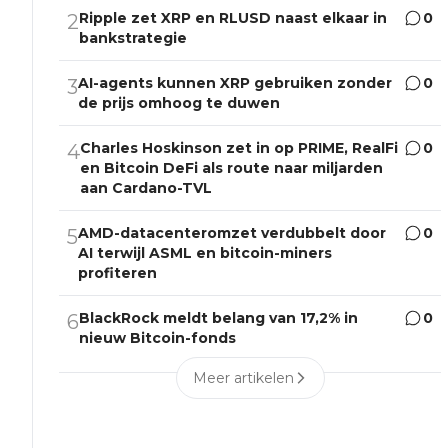
Ripple zet XRP en RLUSD naast elkaar in
0
2
bankstrategie
AI-agents kunnen XRP gebruiken zonder
0
3
de prijs omhoog te duwen
Charles Hoskinson zet in op PRIME, RealFi
0
4
en Bitcoin DeFi als route naar miljarden
aan Cardano-TVL
AMD-datacenteromzet verdubbelt door
0
5
AI terwijl ASML en bitcoin-miners
profiteren
BlackRock meldt belang van 17,2% in
0
6
nieuw Bitcoin-fonds
Meer artikelen