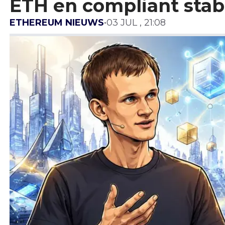
ETH en compliant stab
ETHEREUM NIEUWS
•
03 JUL , 21:08