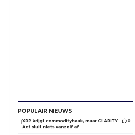
POPULAIR NIEUWS
XRP krijgt commodityhaak, maar CLARITY
0
1
Act sluit niets vanzelf af