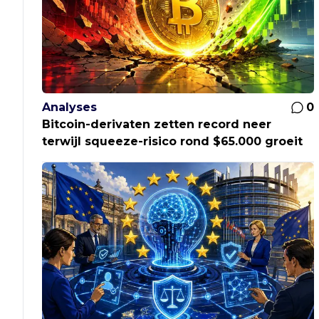
Analyses
0
Bitcoin-derivaten zetten record neer
terwijl squeeze-risico rond $65.000 groeit