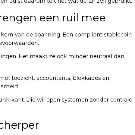
n. Juist daarom telt het wat de EF zelf gebruikt.
rengen een ruil mee
e kern van de spanning. Een compliant stablecoin
tevoorwaarden.
llingen. Het maakt ze ook minder neutraal dan
met toezicht, accountants, blokkades en
aarheid.
nk-kant. Die wil open systemen zonder centrale
cherper