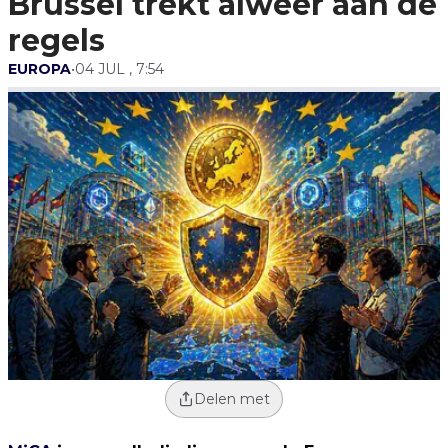
Brussel trekt alweer aan de
regels
EUROPA
•
04 JUL , 7:54
Delen met