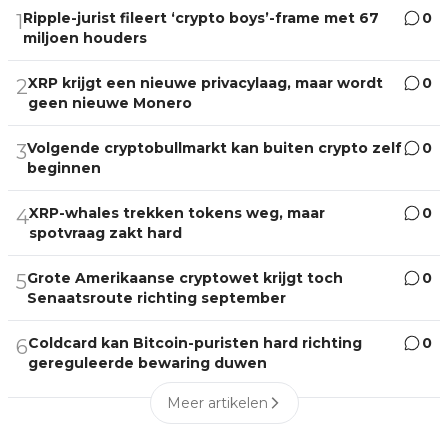
Ripple-jurist fileert ‘crypto boys’-frame met 67
0
1
miljoen houders
XRP krijgt een nieuwe privacylaag, maar wordt
0
2
geen nieuwe Monero
Volgende cryptobullmarkt kan buiten crypto zelf
0
3
beginnen
XRP-whales trekken tokens weg, maar
0
4
spotvraag zakt hard
Grote Amerikaanse cryptowet krijgt toch
0
5
Senaatsroute richting september
Coldcard kan Bitcoin-puristen hard richting
0
6
gereguleerde bewaring duwen
Meer artikelen