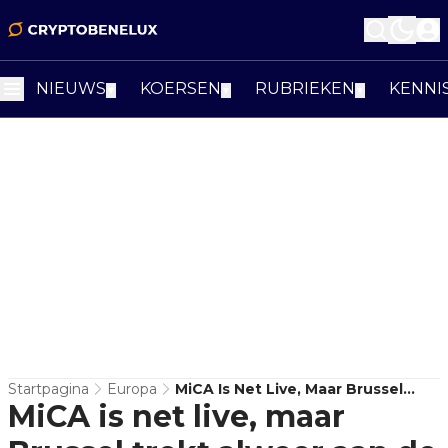
NIEUWS
KOERSEN
RUBRIEKEN
KENNI
▼
▼
▼
Startpagina
Europa
MiCA Is Net Live, Maar Brussel
MiCA is net live, maar
Trekt Alweer Aan De Regels