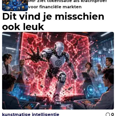
IMF ziet tokenisatie als krachtproef
voor financiële markten
Dit vind je misschien
ook leuk
kunstmatige intelligentie
0