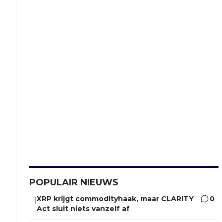
POPULAIR NIEUWS
XRP krijgt commodityhaak, maar CLARITY
0
1
Act sluit niets vanzelf af