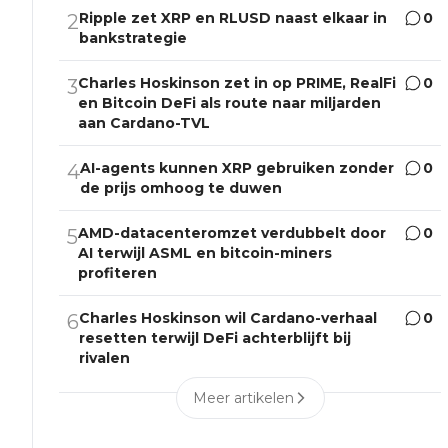
Ripple zet XRP en RLUSD naast elkaar in
0
2
bankstrategie
Charles Hoskinson zet in op PRIME, RealFi
0
3
en Bitcoin DeFi als route naar miljarden
aan Cardano-TVL
AI-agents kunnen XRP gebruiken zonder
0
4
de prijs omhoog te duwen
AMD-datacenteromzet verdubbelt door
0
5
AI terwijl ASML en bitcoin-miners
profiteren
Charles Hoskinson wil Cardano-verhaal
0
6
resetten terwijl DeFi achterblijft bij
rivalen
Meer artikelen