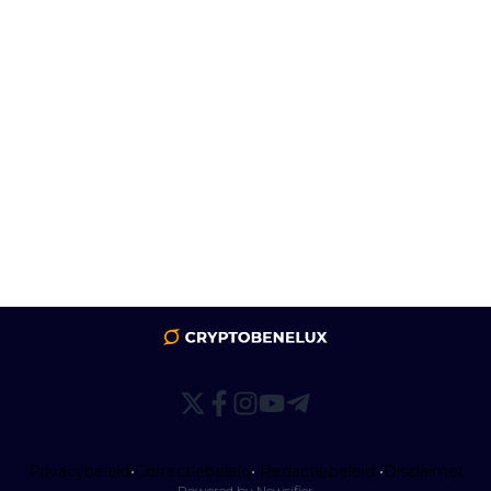
Privacybeleid
•
Correctiebeleid
•
Redactiebeleid
•
Disclaimer
Powered by Newsifier