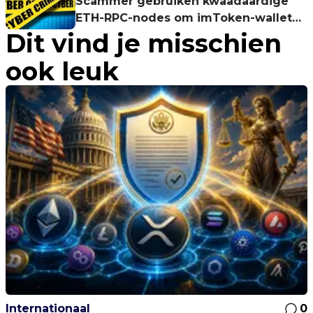
Scammer gebruiken kwaadaardige
ETH-RPC-nodes om imToken-wallet
Dit vind je misschien
aan te vallen
ook leuk
Internationaal
0