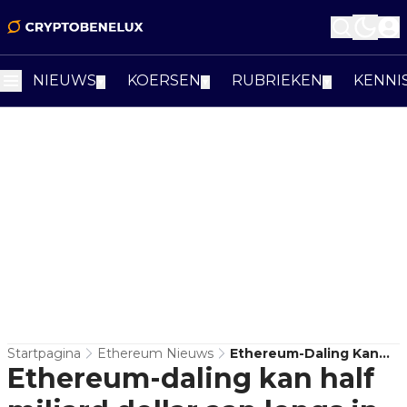
NIEUWS
KOERSEN
RUBRIEKEN
KENNI
▼
▼
▼
Startpagina
Ethereum Nieuws
Ethereum-Daling Kan
Ethereum-daling kan half
Half Miljard Dollar Aan
Longs In Gevaar