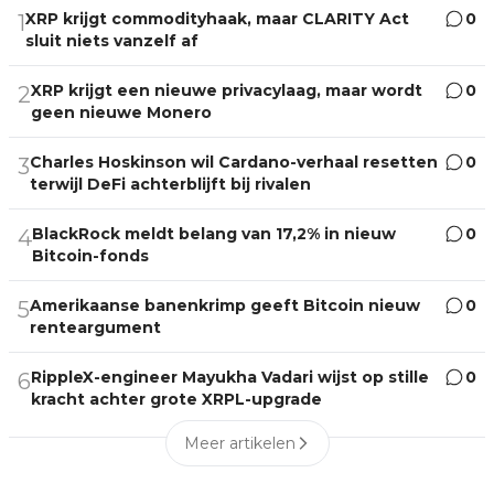
XRP krijgt commodityhaak, maar CLARITY Act
0
1
sluit niets vanzelf af
XRP krijgt een nieuwe privacylaag, maar wordt
0
2
geen nieuwe Monero
Charles Hoskinson wil Cardano-verhaal resetten
0
3
terwijl DeFi achterblijft bij rivalen
BlackRock meldt belang van 17,2% in nieuw
0
4
Bitcoin-fonds
Amerikaanse banenkrimp geeft Bitcoin nieuw
0
5
renteargument
RippleX-engineer Mayukha Vadari wijst op stille
0
6
kracht achter grote XRPL-upgrade
Meer artikelen