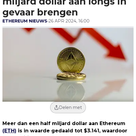
miljard dollar aan longs in
Brengen
gevaar brengen
ETHEREUM NIEUWS
•
26 APR 2024, 16:00
Delen met
Meer dan een half miljard dollar aan Ethereum
(ETH)
is in waarde gedaald tot $3.141, waardoor