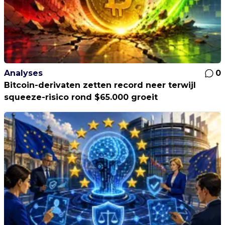
Analyses
0
Bitcoin-derivaten zetten record neer terwijl
squeeze-risico rond $65.000 groeit