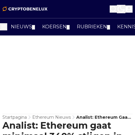
NIEUWS
KOERSEN
RUBRIEKEN
KENNI
▼
▼
▼
Startpagina
Ethereum Nieuws
Analist: Ethereum Gaat
Analist: Ethereum gaat
Minimaal 340% Stijgen
In 2024