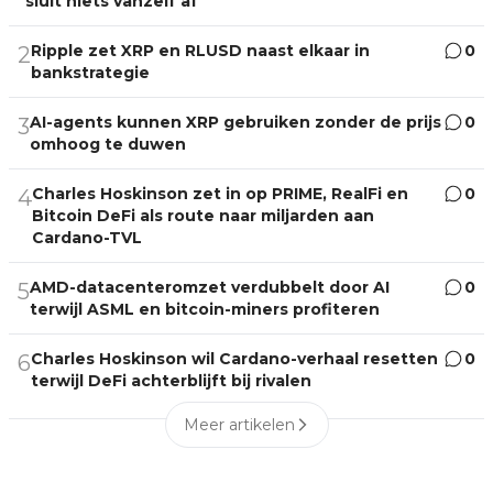
sluit niets vanzelf af
Ripple zet XRP en RLUSD naast elkaar in
0
2
bankstrategie
AI-agents kunnen XRP gebruiken zonder de prijs
0
3
omhoog te duwen
Charles Hoskinson zet in op PRIME, RealFi en
0
4
Bitcoin DeFi als route naar miljarden aan
Cardano-TVL
AMD-datacenteromzet verdubbelt door AI
0
5
terwijl ASML en bitcoin-miners profiteren
Charles Hoskinson wil Cardano-verhaal resetten
0
6
terwijl DeFi achterblijft bij rivalen
Meer artikelen