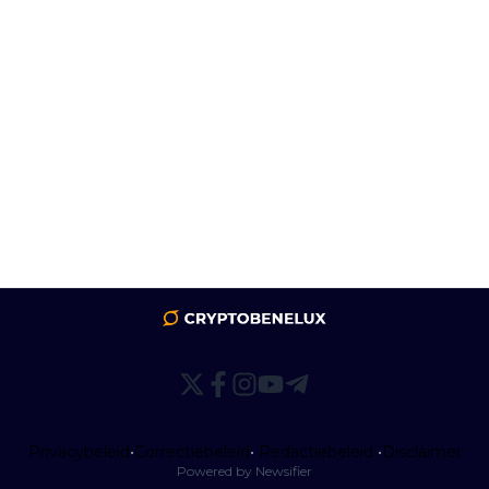
Privacybeleid
•
Correctiebeleid
•
Redactiebeleid
•
Disclaimer
Powered by Newsifier