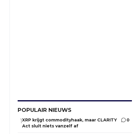
POPULAIR NIEUWS
XRP krijgt commodityhaak, maar CLARITY
0
1
Act sluit niets vanzelf af