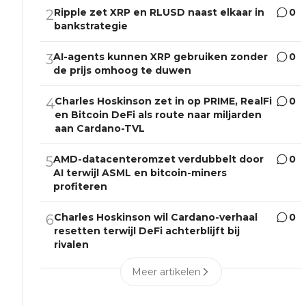
Ripple zet XRP en RLUSD naast elkaar in
0
2
bankstrategie
AI-agents kunnen XRP gebruiken zonder
0
3
de prijs omhoog te duwen
Charles Hoskinson zet in op PRIME, RealFi
0
4
en Bitcoin DeFi als route naar miljarden
aan Cardano-TVL
AMD-datacenteromzet verdubbelt door
0
5
AI terwijl ASML en bitcoin-miners
profiteren
Charles Hoskinson wil Cardano-verhaal
0
6
resetten terwijl DeFi achterblijft bij
rivalen
Meer artikelen