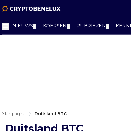
NIEUWS
KOERSEN
RUBRIEKEN
KENN
▼
▼
▼
Startpagina
Duitsland BTC
Duitsland BTC