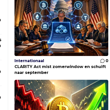
0
s
0
Internationaal
0
CLARITY Act mist zomerwindow en schuift
0
naar september
0