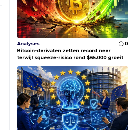
Analyses
0
Bitcoin-derivaten zetten record neer
terwijl squeeze-risico rond $65.000 groeit