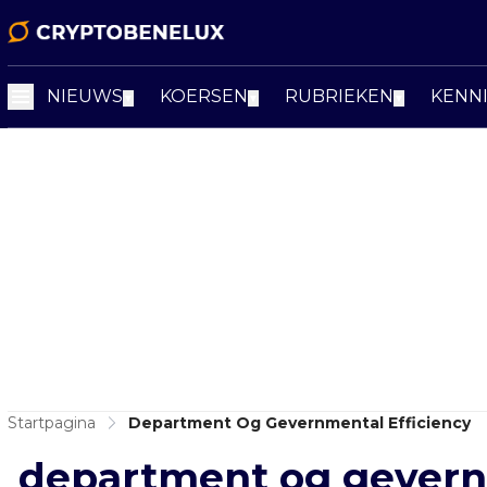
NIEUWS
KOERSEN
RUBRIEKEN
KENN
▼
▼
▼
Startpagina
Department Og Gevernmental Efficiency
department og gevern