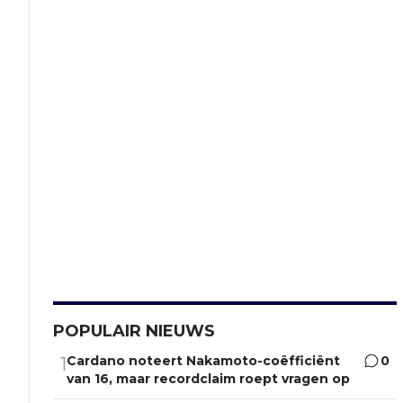
POPULAIR NIEUWS
Cardano noteert Nakamoto-coëfficiënt
0
1
van 16, maar recordclaim roept vragen op