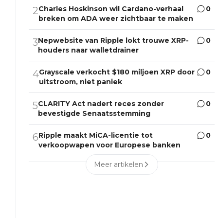
Charles Hoskinson wil Cardano-verhaal
0
2
breken om ADA weer zichtbaar te maken
Nepwebsite van Ripple lokt trouwe XRP-
0
3
houders naar walletdrainer
Grayscale verkocht $180 miljoen XRP door
0
4
uitstroom, niet paniek
CLARITY Act nadert reces zonder
0
5
bevestigde Senaatsstemming
Ripple maakt MiCA-licentie tot
0
6
verkoopwapen voor Europese banken
Meer artikelen