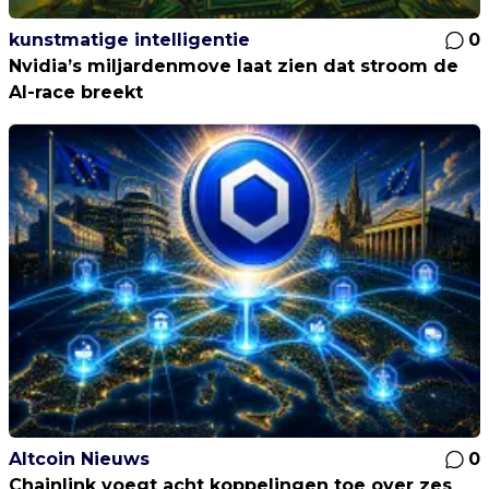
kunstmatige intelligentie
0
Nvidia’s miljardenmove laat zien dat stroom de
AI-race breekt
Altcoin Nieuws
0
Chainlink voegt acht koppelingen toe over zes