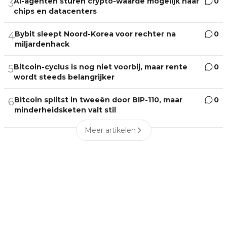
AI-agenten sturen crypto-waarde mogelijk naar
0
3
chips en datacenters
Bybit sleept Noord-Korea voor rechter na
0
4
miljardenhack
Bitcoin-cyclus is nog niet voorbij, maar rente
0
5
wordt steeds belangrijker
Bitcoin splitst in tweeën door BIP-110, maar
0
6
minderheidsketen valt stil
Meer artikelen