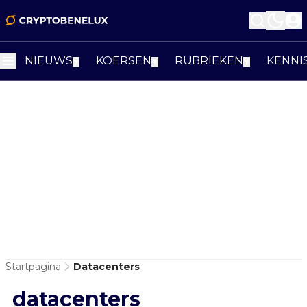
NIEUWS
KOERSEN
RUBRIEKEN
KENNI
▼
▼
▼
Startpagina
Datacenters
datacenters