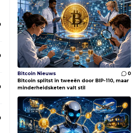
0
0
Bitcoin Nieuws
0
Bitcoin splitst in tweeën door BIP-110, maar
0
minderheidsketen valt stil
0