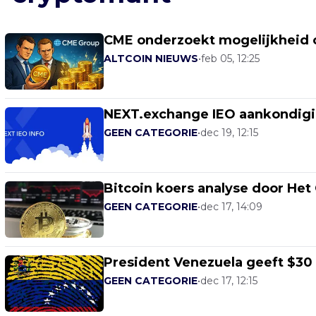
CME onderzoekt mogelijkheid 
ALTCOIN NIEUWS
•
feb 05, 12:25
NEXT.exchange IEO aankondig
GEEN CATEGORIE
•
dec 19, 12:15
Bitcoin koers analyse door Het 
GEEN CATEGORIE
•
dec 17, 14:09
President Venezuela geeft $30
GEEN CATEGORIE
•
dec 17, 12:15