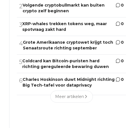
Volgende cryptobullmarkt kan buiten
0
2
crypto zelf beginnen
XRP-whales trekken tokens weg, maar
0
3
spotvraag zakt hard
Grote Amerikaanse cryptowet krijgt toch
0
4
Senaatsroute richting september
Coldcard kan Bitcoin-puristen hard
0
5
richting gereguleerde bewaring duwen
Charles Hoskinson duwt Midnight richting
0
6
Big Tech-tafel voor dataprivacy
Meer artikelen