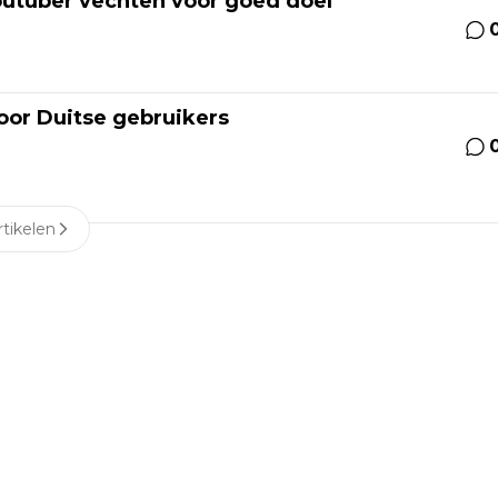
outuber vechten voor goed doel
oor Duitse gebruikers
tikelen