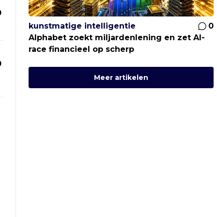
0
kunstmatige intelligentie
0
Alphabet zoekt miljardenlening en zet AI-
race financieel op scherp
0
Meer artikelen