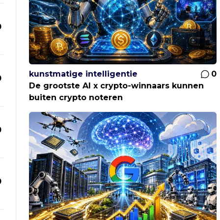
0
kunstmatige intelligentie
0
0
De grootste AI x crypto-winnaars kunnen
buiten crypto noteren
0
0