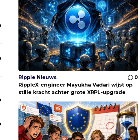
0
0
Ripple Nieuws
0
RippleX-engineer Mayukha Vadari wijst op
stille kracht achter grote XRPL-upgrade
0
0