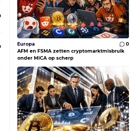
0
Europa
0
0
AFM en FSMA zetten cryptomarktmisbruik
onder MiCA op scherp