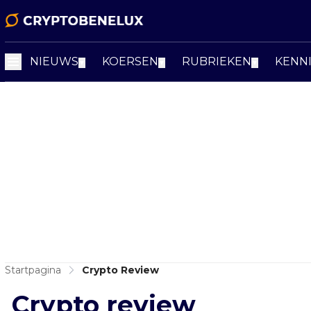
NIEUWS
KOERSEN
RUBRIEKEN
KENN
▼
▼
▼
Startpagina
Crypto Review
Crypto review