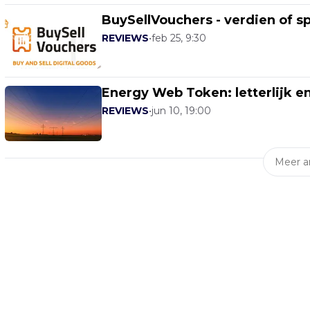
BuySellVouchers - verdien of s
REVIEWS
•
feb 25, 9:30
Energy Web Token: letterlijk e
REVIEWS
•
jun 10, 19:00
Meer ar