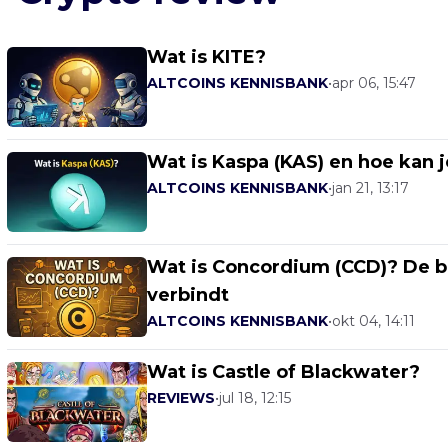
Wat is KITE?
ALTCOINS KENNISBANK
•
apr 06, 15:47
Wat is Kaspa (KAS) en hoe kan 
ALTCOINS KENNISBANK
•
jan 21, 13:17
Wat is Concordium (CCD)? De bl
verbindt
ALTCOINS KENNISBANK
•
okt 04, 14:11
Wat is Castle of Blackwater?
REVIEWS
•
jul 18, 12:15