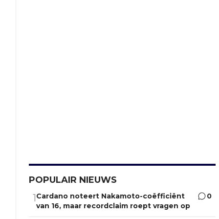
POPULAIR NIEUWS
Cardano noteert Nakamoto-coëfficiënt
0
1
van 16, maar recordclaim roept vragen op