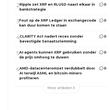
Ripple zet XRP en RLUSD naast elkaar in
0
2
bankstrategie
Fout op de XRP Ledger in exchangecode
0
3
kan duur komen te staan
CLARITY Act nadert reces zonder
0
4
bevestigde Senaatsstemming
AI-agents kunnen XRP gebruiken zonder
0
5
de prijs omhoog te duwen
AMD-datacenteromzet verdubbelt door
0
6
AI terwijl ASML en bitcoin-miners
profiteren
Meer artikelen