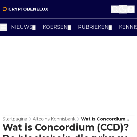
NIEUWS
KOERSEN
RUBRIEKEN
KENNI
▼
▼
▼
Startpagina
Altcoins Kennisbank
Wat Is Concordium
Wat is Concordium (CCD)?
(CCD)? De Blockchain
Die Privacy En Regels