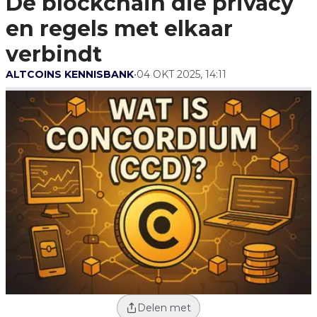
De blockchain die privacy
Met Elkaar Verbindt
en regels met elkaar
verbindt
ALTCOINS KENNISBANK
•
04 OKT 2025, 14:11
Delen met