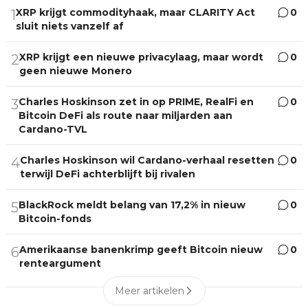
XRP krijgt commodityhaak, maar CLARITY Act
0
1
sluit niets vanzelf af
XRP krijgt een nieuwe privacylaag, maar wordt
0
2
geen nieuwe Monero
Charles Hoskinson zet in op PRIME, RealFi en
0
3
Bitcoin DeFi als route naar miljarden aan
Cardano-TVL
Charles Hoskinson wil Cardano-verhaal resetten
0
4
terwijl DeFi achterblijft bij rivalen
BlackRock meldt belang van 17,2% in nieuw
0
5
Bitcoin-fonds
Amerikaanse banenkrimp geeft Bitcoin nieuw
0
6
renteargument
Meer artikelen