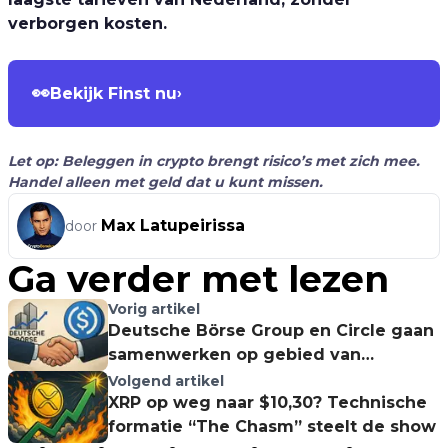
verborgen kosten.
👀
Bekijk Finst nu
›
Let op: Beleggen in crypto brengt risico’s met zich mee.
Handel alleen met geld dat u kunt missen.
Max Latupeirissa
door
Ga verder met lezen
Vorig artikel
Deutsche Börse Group en Circle gaan
samenwerken op gebied van
stablecoins
Volgend artikel
XRP op weg naar $10,30? Technische
formatie “The Chasm” steelt de show