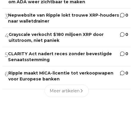
om ADA weer zichtbaar te maken
Nepwebsite van Ripple lokt trouwe XRP-houders
0
3
naar walletdrainer
Grayscale verkocht $180 miljoen XRP door
0
4
uitstroom, niet paniek
CLARITY Act nadert reces zonder bevestigde
0
5
Senaatsstemming
Ripple maakt MiCA-licentie tot verkoopwapen
0
6
voor Europese banken
Meer artikelen