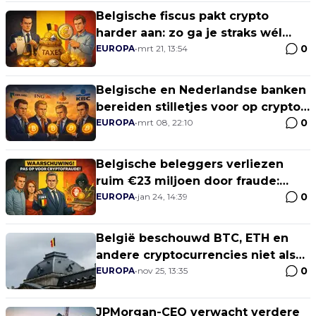
Belgische fiscus pakt crypto
harder aan: zo ga je straks wél
0
belasting betalen
EUROPA
•
mrt 21, 13:54
Belgische en Nederlandse banken
bereiden stilletjes voor op crypto:
0
Wat speelt er allemaal?
EUROPA
•
mrt 08, 22:10
Belgische beleggers verliezen
ruim €23 miljoen door fraude:
0
crypto en WhatsApp-scams in
EUROPA
•
jan 24, 14:39
opmars
België beschouwd BTC, ETH en
andere cryptocurrencies niet als
0
effecten
EUROPA
•
nov 25, 13:35
JPMorgan-CEO verwacht verdere