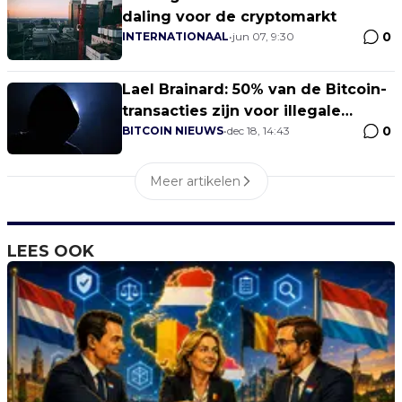
daling voor de cryptomarkt
0
INTERNATIONAAL
•
jun 07, 9:30
Lael Brainard: 50% van de Bitcoin-
transacties zijn voor illegale
0
activiteiten
BITCOIN NIEUWS
•
dec 18, 14:43
Meer artikelen
LEES OOK