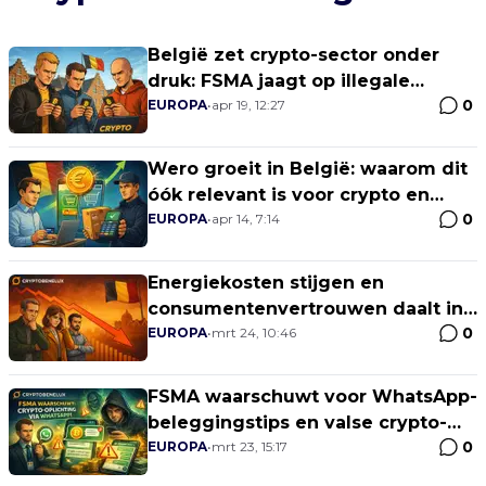
België zet crypto-sector onder
druk: FSMA jaagt op illegale
0
platforms terwijl adoptie blijft
EUROPA
•
apr 19, 12:27
groeien
Wero groeit in België: waarom dit
óók relevant is voor crypto en
0
stablecoins
EUROPA
•
apr 14, 7:14
Energiekosten stijgen en
consumentenvertrouwen daalt in
0
België: wat betekent dit voor
EUROPA
•
mrt 24, 10:46
Bitcoin?
FSMA waarschuwt voor WhatsApp-
beleggingstips en valse crypto-
0
apps in België
EUROPA
•
mrt 23, 15:17