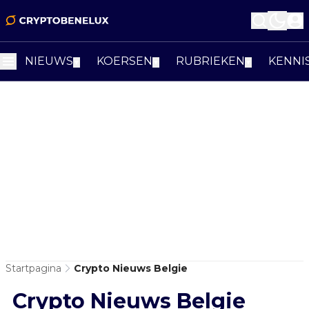
NIEUWS
KOERSEN
RUBRIEKEN
KENNI
▼
▼
▼
Startpagina
Crypto Nieuws Belgie
Crypto Nieuws Belgie