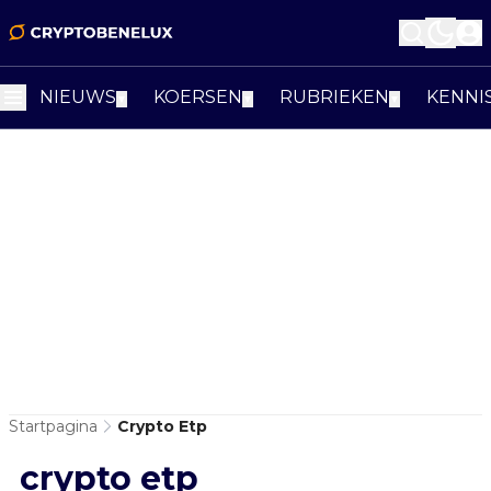
NIEUWS
KOERSEN
RUBRIEKEN
KENNI
▼
▼
▼
Startpagina
Crypto Etp
crypto etp