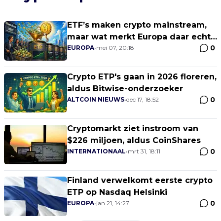
ETF’s maken crypto mainstream,
maar wat merkt Europa daar echt
0
van?
EUROPA
•
mei 07, 20:18
Crypto ETP's gaan in 2026 floreren,
aldus Bitwise-onderzoeker
0
ALTCOIN NIEUWS
•
dec 17, 18:52
Cryptomarkt ziet instroom van
$226 miljoen, aldus CoinShares
0
INTERNATIONAAL
•
mrt 31, 18:11
Finland verwelkomt eerste crypto
ETP op Nasdaq Helsinki
0
EUROPA
•
jan 21, 14:27