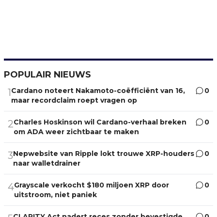
POPULAIR NIEUWS
Cardano noteert Nakamoto-coëfficiënt van 16,
0
1
maar recordclaim roept vragen op
Charles Hoskinson wil Cardano-verhaal breken
0
2
om ADA weer zichtbaar te maken
Nepwebsite van Ripple lokt trouwe XRP-houders
0
3
naar walletdrainer
Grayscale verkocht $180 miljoen XRP door
0
4
uitstroom, niet paniek
CLARITY Act nadert reces zonder bevestigde
0