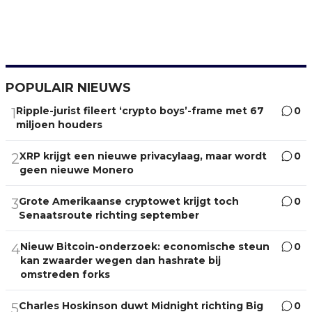
POPULAIR NIEUWS
Ripple-jurist fileert ‘crypto boys’-frame met 67
0
1
miljoen houders
XRP krijgt een nieuwe privacylaag, maar wordt
0
2
geen nieuwe Monero
Grote Amerikaanse cryptowet krijgt toch
0
3
Senaatsroute richting september
Nieuw Bitcoin-onderzoek: economische steun
0
4
kan zwaarder wegen dan hashrate bij
omstreden forks
Charles Hoskinson duwt Midnight richting Big
0
5