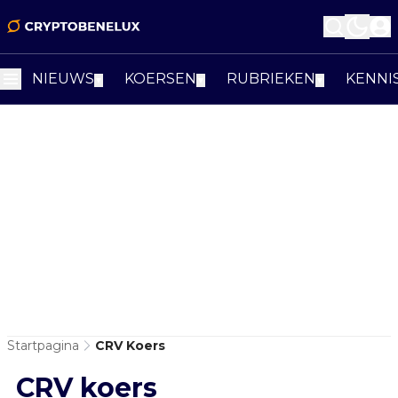
NIEUWS
KOERSEN
RUBRIEKEN
KENNI
▼
▼
▼
Startpagina
CRV Koers
CRV koers