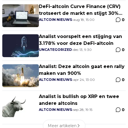
DeFi-altcoin Curve Finance (CRV)
trotseert de markt en stijgt 30%
0
door emissiereducties
ALTCOIN NIEUWS
•
aug 18, 15:00
Analist voorspelt een stijging van
3.178% voor deze DeFi-altcoin
0
UNCATEGORIZED
•
dec 13, 9:30
Analist: Deze altcoin gaat een rally
maken van 900%
0
ALTCOIN NIEUWS
•
apr 24, 13:00
Analist is bullish op XRP en twee
andere altcoins
0
ALTCOIN NIEUWS
•
sep 28, 19:15
Meer artikelen