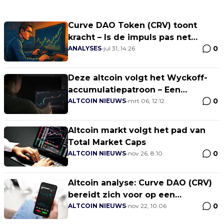
Curve DAO Token (CRV) toont
kracht – Is de impuls pas net
0
begonnen?
ANALYSES
•
jul 31, 14:26
Deze altcoin volgt het Wyckoff-
accumulatiepatroon – Een
0
voorbode voor een flinke stijging?
ALTCOIN NIEUWS
•
mrt 06, 12:12
Altcoin markt volgt het pad van
Total Market Caps
0
ALTCOIN NIEUWS
•
nov 26, 8:10
Altcoin analyse: Curve DAO (CRV)
bereidt zich voor op een
0
explosieve uitbraak
ALTCOIN NIEUWS
•
nov 22, 10:06