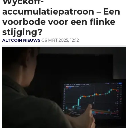
Wyckoff-
Voorbode Voor Een Flinke
Stijging?
accumulatiepatroon – Een
voorbode voor een flinke
stijging?
ALTCOIN NIEUWS
•
06 MRT 2025, 12:12