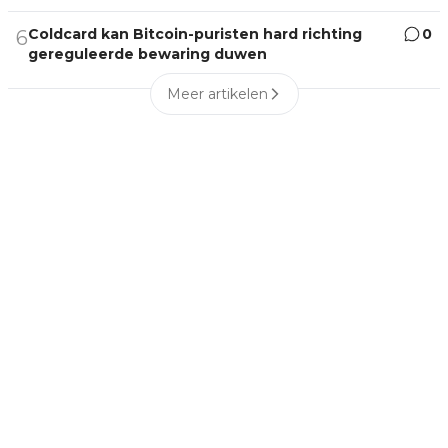
Coldcard kan Bitcoin-puristen hard richting
0
6
gereguleerde bewaring duwen
Meer artikelen