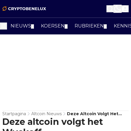
NIEUWS
KOERSEN
RUBRIEKEN
KENNI
▼
▼
▼
Startpagina
Altcoin Nieuws
Deze Altcoin Volgt Het
Deze altcoin volgt het
Wyckoff-
Accumulatiepatroon – Een