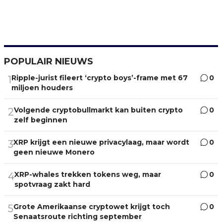
POPULAIR NIEUWS
Ripple-jurist fileert ‘crypto boys’-frame met 67
0
1
miljoen houders
Volgende cryptobullmarkt kan buiten crypto
0
2
zelf beginnen
XRP krijgt een nieuwe privacylaag, maar wordt
0
3
geen nieuwe Monero
XRP-whales trekken tokens weg, maar
0
4
spotvraag zakt hard
Grote Amerikaanse cryptowet krijgt toch
0
5
Senaatsroute richting september