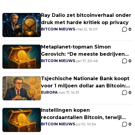
Ray Dalio zet bitcoinverhaal onder
druk met harde kritiek op privacy
0
BITCOIN NIEUWS
•
mei 12, 15:07
Metaplanet-topman Simon
Gerovich: “De meeste bedrijven
0
negeren Bitcoin gewoon – ze
BITCOIN NIEUWS
•
jan 17, 20:46
praten er niet eens over”
Tsjechische Nationale Bank koopt
voor 1 miljoen dollar aan Bitcoin:
0
Eerste in Europa
EUROPA
•
nov 17, 14:31
Instellingen kopen
recordaantallen Bitcoin, terwijl
0
prijs een nieuwe all-time high
BITCOIN NIEUWS
•
jul 10, 10:54
bereikt