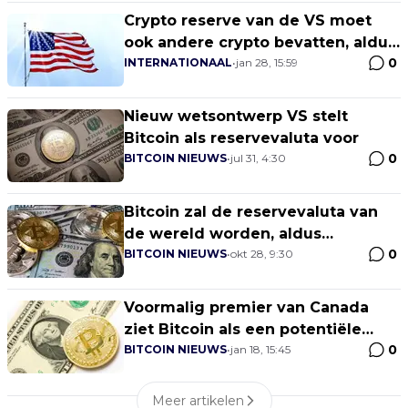
Crypto reserve van de VS moet
ook andere crypto bevatten, aldus
0
Ripple CEO
INTERNATIONAAL
•
jan 28, 15:59
Nieuw wetsontwerp VS stelt
Bitcoin als reservevaluta voor
0
BITCOIN NIEUWS
•
jul 31, 4:30
Bitcoin zal de reservevaluta van
de wereld worden, aldus
0
Amerikaanse senator
BITCOIN NIEUWS
•
okt 28, 9:30
Voormalig premier van Canada
ziet Bitcoin als een potentiële
0
reservevaluta
BITCOIN NIEUWS
•
jan 18, 15:45
Meer artikelen