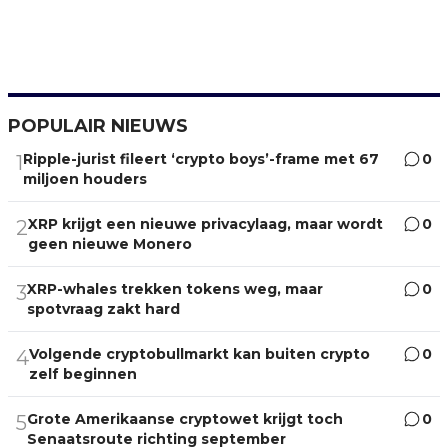
POPULAIR NIEUWS
Ripple-jurist fileert ‘crypto boys’-frame met 67
0
1
miljoen houders
XRP krijgt een nieuwe privacylaag, maar wordt
0
2
geen nieuwe Monero
XRP-whales trekken tokens weg, maar
0
3
spotvraag zakt hard
Volgende cryptobullmarkt kan buiten crypto
0
4
zelf beginnen
Grote Amerikaanse cryptowet krijgt toch
0
5
Senaatsroute richting september