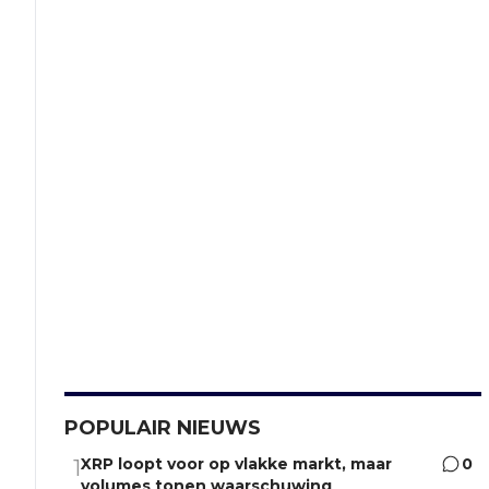
POPULAIR NIEUWS
XRP loopt voor op vlakke markt, maar
0
1
volumes tonen waarschuwing