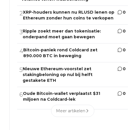
XRP-houders kunnen nu RLUSD lenen op
0
2
Ethereum zonder hun coins te verkopen
Ripple zoekt meer dan tokenisatie:
0
3
onderpand moet gaan bewegen
Bitcoin-paniek rond Coldcard zet
0
4
890.000 BTC in beweging
Nieuwe Ethereum-voorstel zet
0
5
stakingbeloning op nul bij helft
gestakete ETH
Oude Bitcoin-wallet verplaatst $31
0
6
miljoen na Coldcard-lek
Meer artikelen