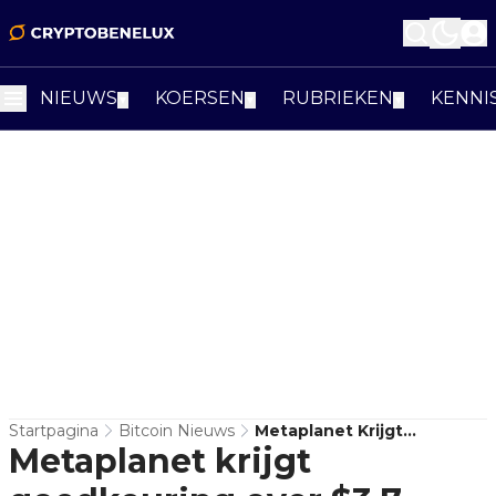
NIEUWS
KOERSEN
RUBRIEKEN
KENNI
▼
▼
▼
Startpagina
Bitcoin Nieuws
Metaplanet Krijgt
Metaplanet krijgt
Goedkeuring Over $3,7
Miljard Bitcoin-