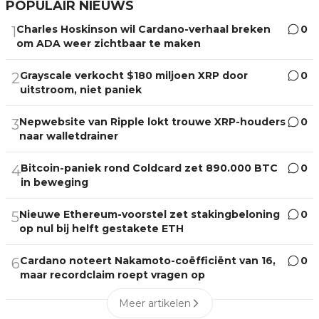
POPULAIR NIEUWS
Charles Hoskinson wil Cardano-verhaal breken
0
1
om ADA weer zichtbaar te maken
Grayscale verkocht $180 miljoen XRP door
0
2
uitstroom, niet paniek
Nepwebsite van Ripple lokt trouwe XRP-houders
0
3
naar walletdrainer
Bitcoin-paniek rond Coldcard zet 890.000 BTC
0
4
in beweging
Nieuwe Ethereum-voorstel zet stakingbeloning
0
5
op nul bij helft gestakete ETH
Cardano noteert Nakamoto-coëfficiënt van 16,
0
6
maar recordclaim roept vragen op
Meer artikelen