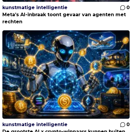
kunstmatige intelligentie
0
Meta’s AI-inbraak toont gevaar van agenten met
rechten
kunstmatige intelligentie
0
De grootste AI x crypto-winnaars kunnen buiten