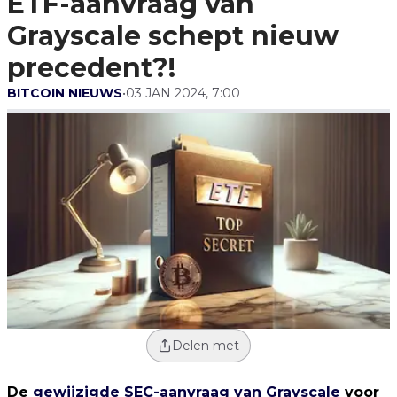
ETF-aanvraag van
Precedent?!
Grayscale schept nieuw
precedent?!
BITCOIN NIEUWS
•
03 JAN 2024, 7:00
Delen met
De
gewijzigde SEC-aanvraag van Grayscale
voor