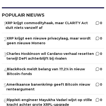
POPULAIR NIEUWS
XRP krijgt commodityhaak, maar CLARITY Act
0
1
sluit niets vanzelf af
XRP krijgt een nieuwe privacylaag, maar wordt
0
2
geen nieuwe Monero
Charles Hoskinson wil Cardano-verhaal resetten
0
3
terwijl DeFi achterblijft bij rivalen
BlackRock meldt belang van 17,2% in nieuw
0
4
Bitcoin-fonds
Amerikaanse banenkrimp geeft Bitcoin nieuw
0
5
renteargument
RippleX-engineer Mayukha Vadari wijst op stille
0
6
kracht achter grote XRPL-upgrade