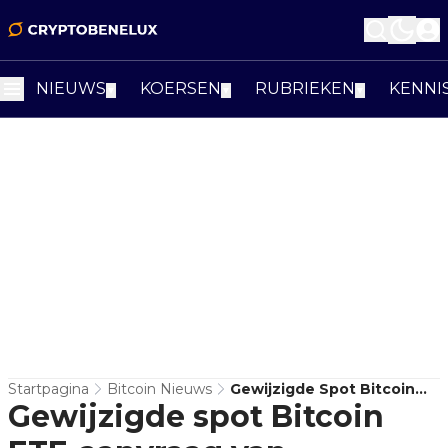
NIEUWS
KOERSEN
RUBRIEKEN
KENNI
▼
▼
▼
Startpagina
Bitcoin Nieuws
Gewijzigde Spot Bitcoin
Gewijzigde spot Bitcoin
ETF-Aanvraag Van
Grayscale Schept Nieuw