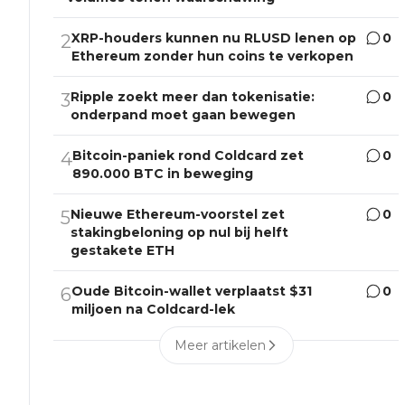
XRP-houders kunnen nu RLUSD lenen op
0
2
Ethereum zonder hun coins te verkopen
Ripple zoekt meer dan tokenisatie:
0
3
onderpand moet gaan bewegen
Bitcoin-paniek rond Coldcard zet
0
4
890.000 BTC in beweging
Nieuwe Ethereum-voorstel zet
0
5
stakingbeloning op nul bij helft
gestakete ETH
Oude Bitcoin-wallet verplaatst $31
0
6
miljoen na Coldcard-lek
Meer artikelen