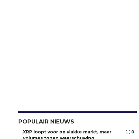
POPULAIR NIEUWS
XRP loopt voor op vlakke markt, maar
0
1
volumes tonen waarschuwing