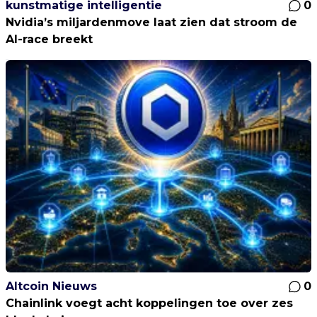
kunstmatige intelligentie
0
Nvidia’s miljardenmove laat zien dat stroom de
AI-race breekt
Altcoin Nieuws
0
Chainlink voegt acht koppelingen toe over zes