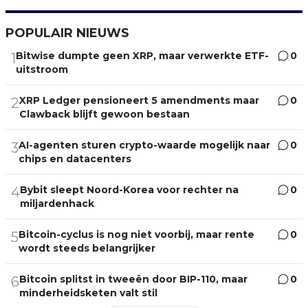
POPULAIR NIEUWS
Bitwise dumpte geen XRP, maar verwerkte ETF-
0
1
uitstroom
XRP Ledger pensioneert 5 amendments maar
0
2
Clawback blijft gewoon bestaan
AI-agenten sturen crypto-waarde mogelijk naar
0
3
chips en datacenters
Bybit sleept Noord-Korea voor rechter na
0
4
miljardenhack
Bitcoin-cyclus is nog niet voorbij, maar rente
0
5
wordt steeds belangrijker
Bitcoin splitst in tweeën door BIP-110, maar
0
6
minderheidsketen valt stil