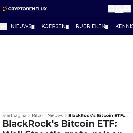
NIEUWS
KOERSEN
RUBRIEKEN
KENNI
▼
▼
▼
Startpagina
Bitcoin Nieuws
BlackRock's Bitcoin ETF:
BlackRock's Bitcoin ETF:
Wall Street's Grote Gok Op
Cryptocurrency