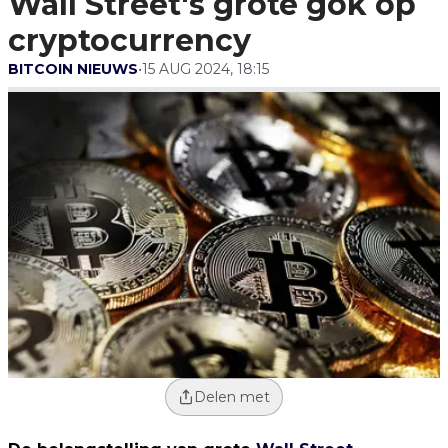
Wall Street's grote gok op
cryptocurrency
BITCOIN NIEUWS
•
15 AUG 2024, 18:15
Delen met