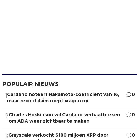
POPULAIR NIEUWS
Cardano noteert Nakamoto-coëfficiënt van 16,
0
1
maar recordclaim roept vragen op
Charles Hoskinson wil Cardano-verhaal breken
0
2
om ADA weer zichtbaar te maken
Grayscale verkocht $180 miljoen XRP door
0
3