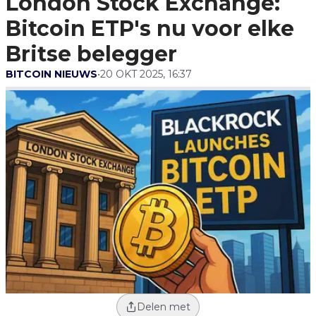
London Stock Exchange:
Britse Belegger
Bitcoin ETP's nu voor elke
Britse belegger
BITCOIN NIEUWS
•
20 OKT 2025, 16:37
Delen met