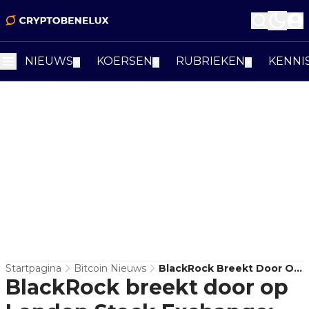
NIEUWS
KOERSEN
RUBRIEKEN
KENNI
▼
▼
▼
Startpagina
Bitcoin Nieuws
BlackRock Breekt Door Op
BlackRock breekt door op
London Stock Exchange:
Bitcoin ETP's Nu Voor Elke