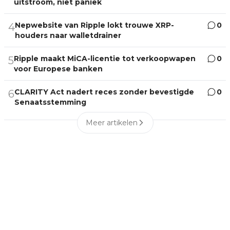
uitstroom, niet paniek
Nepwebsite van Ripple lokt trouwe XRP-
0
4
houders naar walletdrainer
Ripple maakt MiCA-licentie tot verkoopwapen
0
5
voor Europese banken
CLARITY Act nadert reces zonder bevestigde
0
6
Senaatsstemming
Meer artikelen