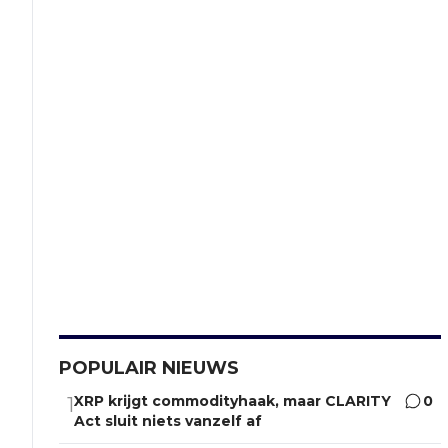
POPULAIR NIEUWS
XRP krijgt commodityhaak, maar CLARITY
0
1
Act sluit niets vanzelf af