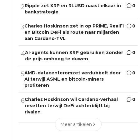
Ripple zet XRP en RLUSD naast elkaar in
0
2
bankstrategie
Charles Hoskinson zet in op PRIME, RealFi
0
3
en Bitcoin DeFi als route naar miljarden
aan Cardano-TVL
AI-agents kunnen XRP gebruiken zonder
0
4
de prijs omhoog te duwen
AMD-datacenteromzet verdubbelt door
0
5
AI terwijl ASML en bitcoin-miners
profiteren
Charles Hoskinson wil Cardano-verhaal
0
6
resetten terwijl DeFi achterblijft bij
rivalen
Meer artikelen