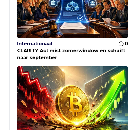
Internationaal
0
CLARITY Act mist zomerwindow en schuift
naar september