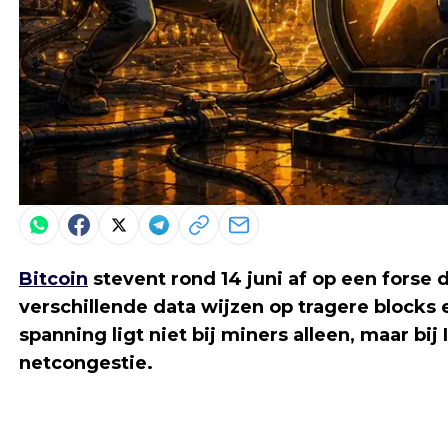
Bitcoin
stevent rond 14 juni af op een forse 
verschillende data wijzen op tragere blocks
spanning ligt niet bij miners alleen, maar bij
netcongestie.