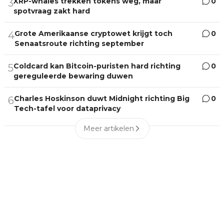
XRP-whales trekken tokens weg, maar
0
3
spotvraag zakt hard
Grote Amerikaanse cryptowet krijgt toch
0
4
Senaatsroute richting september
Coldcard kan Bitcoin-puristen hard richting
0
5
gereguleerde bewaring duwen
Charles Hoskinson duwt Midnight richting Big
0
6
Tech-tafel voor dataprivacy
Meer artikelen