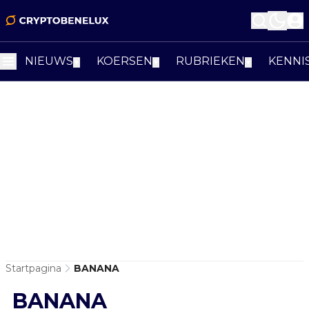
NIEUWS
KOERSEN
RUBRIEKEN
KENNI
▼
▼
▼
Startpagina
BANANA
BANANA