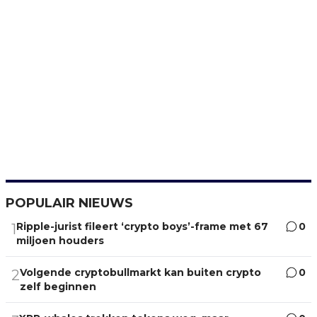
POPULAIR NIEUWS
Ripple-jurist fileert ‘crypto boys’-frame met 67
0
1
miljoen houders
Volgende cryptobullmarkt kan buiten crypto
0
2
zelf beginnen