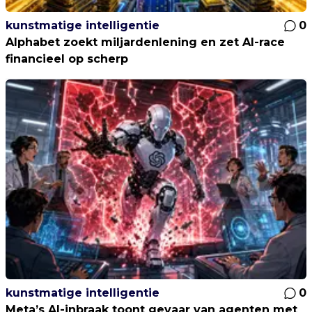
kunstmatige intelligentie
0
Alphabet zoekt miljardenlening en zet AI-race
financieel op scherp
kunstmatige intelligentie
0
Meta’s AI-inbraak toont gevaar van agenten met