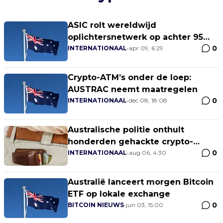
ASIC rolt wereldwijd
oplichtersnetwerk op achter 95
0
lege vennootschappen
INTERNATIONAAL
•
apr 09, 6:29
Crypto-ATM’s onder de loep:
AUSTRAC neemt maatregelen
0
INTERNATIONAAL
•
dec 08, 18:08
Australische politie onthult
honderden gehackte crypto-
0
wallets
INTERNATIONAAL
•
aug 06, 4:30
Australië lanceert morgen Bitcoin
ETF op lokale exchange
0
BITCOIN NIEUWS
•
jun 03, 15:00