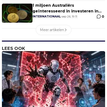
1 miljoen Australiërs
geïnteresseerd in investeren in
0
cryptocurrencies
INTERNATIONAAL
•
sep 26, 19:11
Meer artikelen
LEES OOK