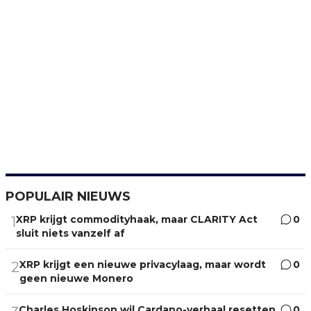
POPULAIR NIEUWS
XRP krijgt commodityhaak, maar CLARITY Act
0
1
sluit niets vanzelf af
XRP krijgt een nieuwe privacylaag, maar wordt
0
2
geen nieuwe Monero
Charles Hoskinson wil Cardano-verhaal resetten
0