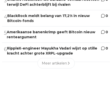
3
terwijl DeFi achterblijft bij rivalen
BlackRock meldt belang van 17,2% in nieuw
0
4
Bitcoin-fonds
Amerikaanse banenkrimp geeft Bitcoin nieuw
0
5
renteargument
RippleX-engineer Mayukha Vadari wijst op stille
0
6
kracht achter grote XRPL-upgrade
Meer artikelen