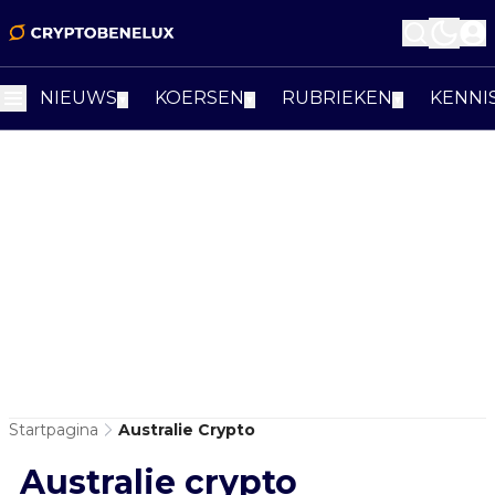
NIEUWS
KOERSEN
RUBRIEKEN
KENNI
▼
▼
▼
Startpagina
Australie Crypto
Australie crypto