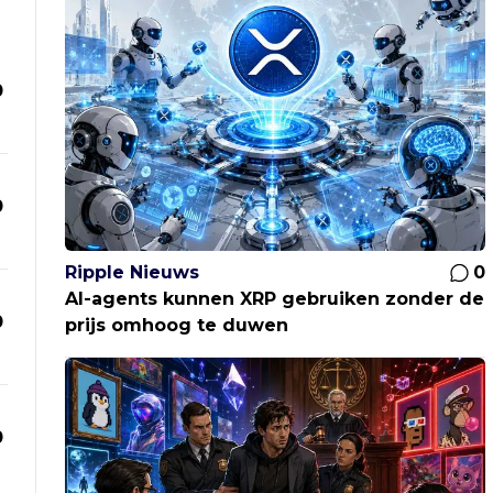
0
0
Ripple Nieuws
0
AI-agents kunnen XRP gebruiken zonder de
0
prijs omhoog te duwen
0