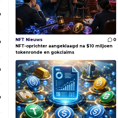
0
NFT Nieuws
0
0
NFT-oprichter aangeklaagd na $10 miljoen
tokenronde en gokclaims
0
0