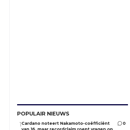
POPULAIR NIEUWS
Cardano noteert Nakamoto-coëfficiënt
0
1
van 16, maar recordclaim roept vragen op