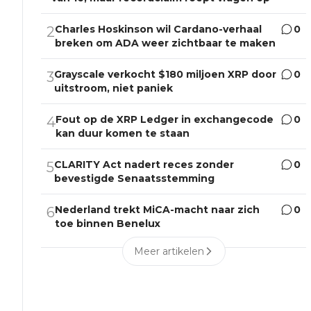
Charles Hoskinson wil Cardano-verhaal
0
2
breken om ADA weer zichtbaar te maken
Grayscale verkocht $180 miljoen XRP door
0
3
uitstroom, niet paniek
Fout op de XRP Ledger in exchangecode
0
4
kan duur komen te staan
CLARITY Act nadert reces zonder
0
5
bevestigde Senaatsstemming
Nederland trekt MiCA-macht naar zich
0
6
toe binnen Benelux
Meer artikelen