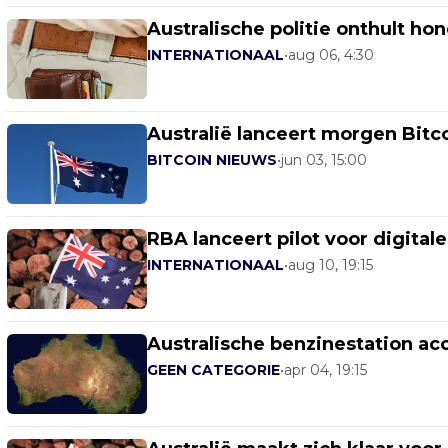
Australische politie onthult h
INTERNATIONAAL
•
aug 06, 4:30
Australië lanceert morgen Bitc
BITCOIN NIEUWS
•
jun 03, 15:00
RBA lanceert pilot voor digitale
INTERNATIONAAL
•
aug 10, 19:15
Australische benzinestation acc
GEEN CATEGORIE
•
apr 04, 19:15