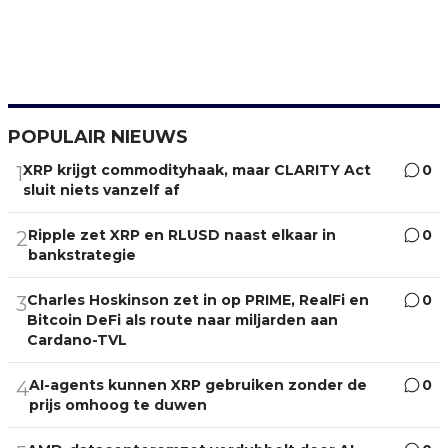
POPULAIR NIEUWS
XRP krijgt commodityhaak, maar CLARITY Act
0
1
sluit niets vanzelf af
Ripple zet XRP en RLUSD naast elkaar in
0
2
bankstrategie
Charles Hoskinson zet in op PRIME, RealFi en
0
3
Bitcoin DeFi als route naar miljarden aan
Cardano-TVL
AI-agents kunnen XRP gebruiken zonder de
0
4
prijs omhoog te duwen