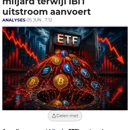
miljard terwijl IBIT
uitstroom aanvoert
ANALYSES
•
05 JUN , 7:12
Delen met