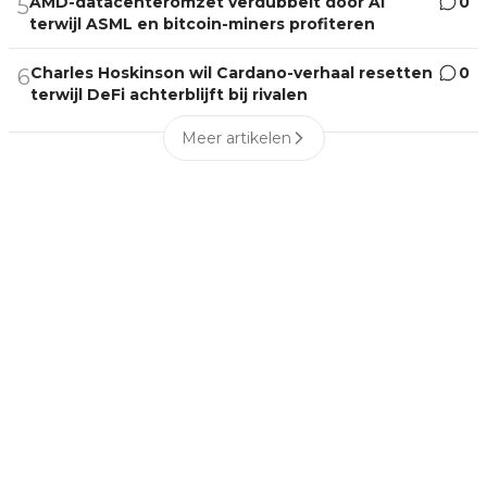
AMD-datacenteromzet verdubbelt door AI
0
5
terwijl ASML en bitcoin-miners profiteren
Charles Hoskinson wil Cardano-verhaal resetten
0
6
terwijl DeFi achterblijft bij rivalen
Meer artikelen