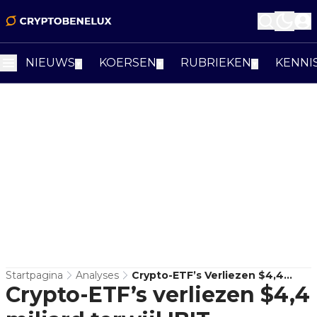
NIEUWS
KOERSEN
RUBRIEKEN
KENNI
▼
▼
▼
Startpagina
Analyses
Crypto-ETF’s Verliezen $4,4
Crypto-ETF’s verliezen $4,4
Miljard Terwijl IBIT Uitstroom
Aanvoert