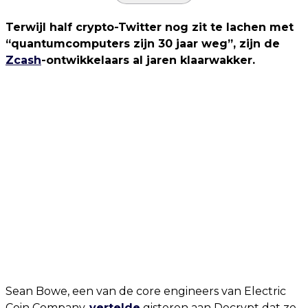
Terwijl half crypto-Twitter nog zit te lachen met
“quantumcomputers zijn 30 jaar weg”, zijn de
Zcash
-ontwikkelaars al jaren klaarwakker.
Sean Bowe, een van de core engineers van Electric
Coin Company,
vertelde
gisteren aan Decrypt dat ze