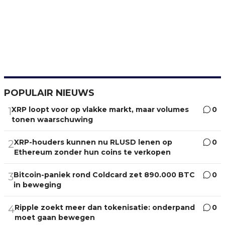
POPULAIR NIEUWS
XRP loopt voor op vlakke markt, maar volumes
0
1
tonen waarschuwing
XRP-houders kunnen nu RLUSD lenen op
0
2
Ethereum zonder hun coins te verkopen
Bitcoin-paniek rond Coldcard zet 890.000 BTC
0
3
in beweging
Ripple zoekt meer dan tokenisatie: onderpand
0
4
moet gaan bewegen