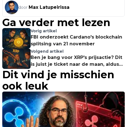
Max Latupeirissa
door
Ga verder met lezen
Vorig artikel
FBI onderzoekt Cardano's blockchain
splitsing van 21 november
Volgend artikel
Ben je bang voor XRP's prijsactie? Dit
is juist je ticket naar de maan, aldus
Dit vind je misschien
crypto-expert
ook leuk