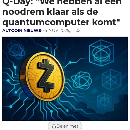
Q-Day: “We hebben al een
Quantumcomputer Komt"
noodrem klaar als de
quantumcomputer komt"
ALTCOIN NIEUWS
•
24 NOV 2025, 11:05
Delen met