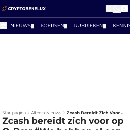
NIEUWS
KOERSEN
RUBRIEKEN
KENNI
▼
▼
▼
Startpagina
Altcoin Nieuws
Zcash Bereidt Zich Voor Op
Zcash bereidt zich voor op
Q-Day: “We Hebben Al Een
Noodrem Klaar Als De